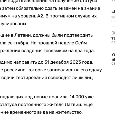
ыли подать заявление на получение статуса
 затем обязательно сдать экзамен на знание
«
имум на уровень А2. В противном случае их
з
08
нулированы.
С
щие в Латвии, должны были подтвердить
т
ала сентября. На прошлой неделе Сейм
0
рждения владения госязыком на два года.
У
Б
димо направить до 31 декабря 2023 года.
0
е россияне, которые записались на его сдачу
т сдачи тестирования освободят лишь лиц
дпадающих под новые правила, 14 000 уже
статуса постоянного жителя Латвии. Еще
ение временного вида на жительство,