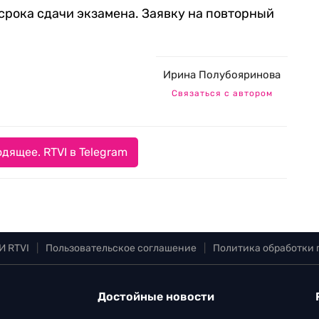
 срока сдачи экзамена. Заявку на повторный
Ирина Полубояринова
Связаться с автором
дящее. RTVI в Telegram
И RTVI
|
Пользовательское соглашение
|
Политика обработки
Достойные новости