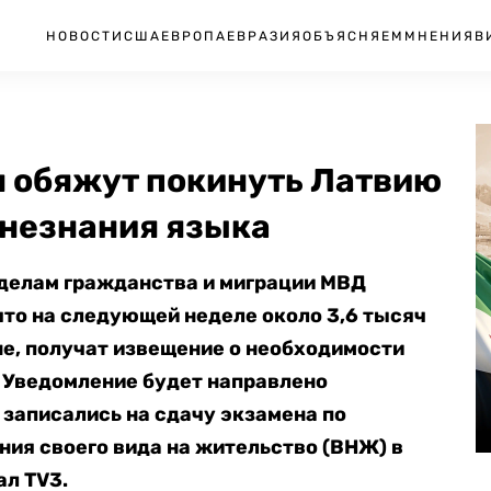
НОВОСТИ
США
ЕВРОПА
ЕВРАЗИЯ
ОБЪЯСНЯЕМ
МНЕНИЯ
В
н обяжут покинуть Латвию
а незнания языка
 делам гражданства и миграции МВД
что на следующей неделе около 3,6 тысяч
е, получат извещение о необходимости
. Уведомление будет направлено
 записались на сдачу экзамена по
ия своего вида на жительство (ВНЖ) в
л TV3.