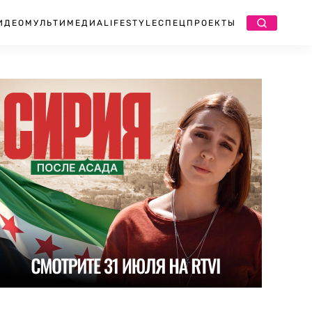
ИДЕО
МУЛЬТИМЕДИА
LIFESTYLE
СПЕЦПРОЕКТЫ