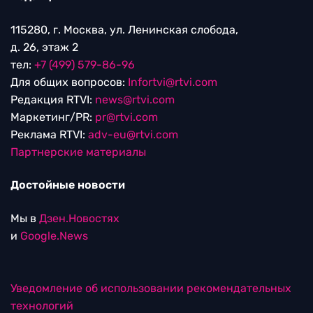
115280, г. Москва, ул. Ленинская слобода,
д. 26, этаж 2
тел:
+7 (499) 579-86-96
Для общих вопросов:
Infortvi@rtvi.com
Редакция RTVI:
news@rtvi.com
Маркетинг/PR:
pr@rtvi.com
Реклама RTVI:
adv-eu@rtvi.com
Партнерские материалы
Достойные новости
Мы в
Дзен.Новостях
и
Google.News
Уведомление об использовании рекомендательных
технологий