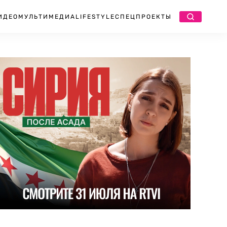
ИДЕО
МУЛЬТИМЕДИА
LIFESTYLE
СПЕЦПРОЕКТЫ