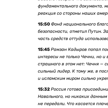
фундаментального документа, мы
реакция со стороны наших амер
15:50
Ф
онд национального благ
безопасности, отметил Путин. З
часть средств оттуда использов
15:45
Рамзан Кадыров попал под
интересы не только Чечни, но и 
страшного в этом нет: Чечня — 
сильный лидер. К тому же, в по
и исламским миром сильно укре
15:32
Россия готова присоедин
Навального, но никаких данным
не передали. Что касается пла