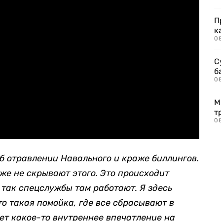
П
к
0
С
б
0
М
т
0
б отравлении Навального и краже биллингов.
же не скрывают этого.
Это происходит
т так спецслужбы там работают. Я здесь
то такая помойка, где все
сбрасывают
в
дет какое-то
внутреннее
впечатление на