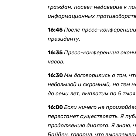
граждан,
посеет
недоверие к п
информационных противоборств
16:45
После пресс-конференции
президенту.
16:35
Пресс-конференция оконче
часов.
16:30
Мы договорились о том, ч
небольшой и скромный, но тем не
до семи лет, выплатим по 5 тыся
16:00
Если ничего не произойдет
перестанет существовать. Я публ
продолжению диалога. Я знаю, ч
Байден, говорил, что высказыва