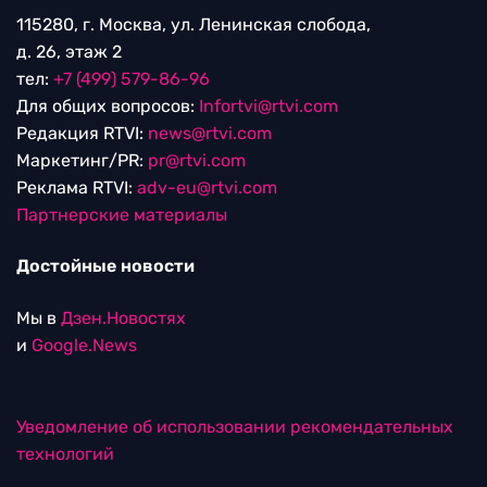
115280, г. Москва, ул. Ленинская слобода,
д. 26, этаж 2
тел:
+7 (499) 579-86-96
Для общих вопросов:
Infortvi@rtvi.com
Редакция RTVI:
news@rtvi.com
Маркетинг/PR:
pr@rtvi.com
Реклама RTVI:
adv-eu@rtvi.com
Партнерские материалы
Достойные новости
Мы в
Дзен.Новостях
и
Google.News
Уведомление об использовании рекомендательных
технологий