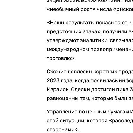
акций израильских компаний на 
«необычный рост» числа «риско
«Наши результаты показывают, 
предстоящих атаках, получили в
утверждают аналитики, связывая
международном правоприменени
торговлю».
Схожие всплески коротких прод
2023 года, когда появилась инф
Израиль. Сделки достигли пика 
равноценны тем, которые были з
Управление по ценным бумагам Из
этой ситуации, которая «рассле
сторонами».