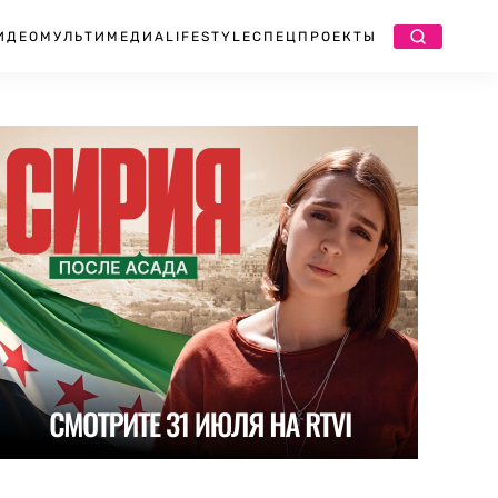
ИДЕО
МУЛЬТИМЕДИА
LIFESTYLE
СПЕЦПРОЕКТЫ