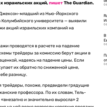
о
х израильских акций,
пишет
The Guardian.
06
 Джексон-младший из Нью-Йоркского
R
з Колумбийского университета — выявили
И
0
жи акций израильских компаний на
В
Е
06
дажи проводятся в расчете на падение
 схемы трейдеры за комиссию берут акции в
П
наценкой, надеясь на падение цены. Если
о
06
купает их обратно по сниженной цене,
себе разницу.
я трейдеры, похоже, предвидели грядущие
канские профессора. По их словам, Тель-
 «внезапно и значительно выросла» 2
ния на ней резко возросли короткие продажи