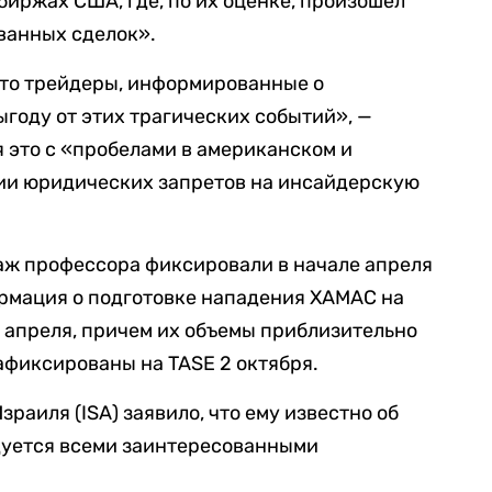
биржах США, где, по их оценке, произошел
ванных сделок».
что трейдеры, информированные о
ыгоду от этих трагических событий», —
 это с «пробелами в американском и
и юридических запретов на инсайдерскую
аж профессора фиксировали в начале апреля
ормация о подготовке нападения ХАМАС на
3 апреля, причем их объемы приблизительно
афиксированы на TASE 2 октября.
раиля (ISA) заявило, что ему известно об
дуется всеми заинтересованными