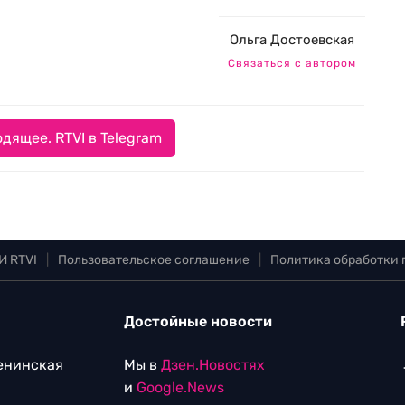
Ольга Достоевская
Связаться с автором
дящее. RTVI в Telegram
И RTVI
|
Пользовательское соглашение
|
Политика обработки
Достойные новости
Ленинская
Мы в
Дзен.Новостях
и
Google.News