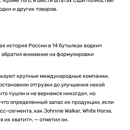
. Кроме того, в шести штатах США полностью
дки и других товаров.
я история России в 14 бутылках водки»
I обратил внимание на формулировки
льзуют крупные международные компании,
риостановили отгрузки до улучшения некой
 что «ушли и не вернемся никогда», но
 что определенный запас их продукции, если
с-сегмента, как Johnnie Walker, White Horse,
емя их хватит», — отметил он.