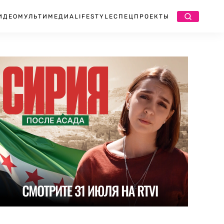
ИДЕО
МУЛЬТИМЕДИА
LIFESTYLE
СПЕЦПРОЕКТЫ