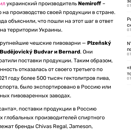
з
ил
украинский производитель
Nemiroff
–
07
 на производство своей продукции в стране.
Р
а объяснили, что пошли на этот шаг в ответ
с
 на территории Украины.
07
рупнейшие чешские пивоварни —
Plzeňský
N
п
 Budějovický Budvar и Bernard
. Они
07
ратили поставки продукции. Таким образом,
«
ость отказалась от своего третьего по
т
21 году более 500 тысяч гектолитров пива,
07
кспорта, было экспортировано в Россию или
тных пивоваренных заводах.
анта», поставки продукции в Россию
х глобальных производителей спиртного
ежат бренды Chivas Regal, Jameson,