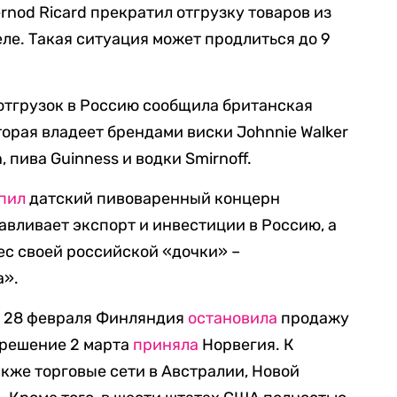
 Pernod Ricard прекратил отгрузку товаров из
ле. Такая ситуация может продлиться до 9
 отгрузок в Россию сообщила британская
оторая владеет брендами виски Johnnie Walker
, пива Guinness и водки Smirnoff.
пил
датский пивоваренный концерн
авливает экспорт и инвестиции в Россию, а
ес своей российской «дочки» –
а».
к, 28 февраля Финляндия
остановила
продажу
 решение 2 марта
приняла
Норвегия. К
кже торговые сети в Австралии, Новой