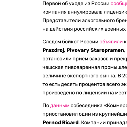
Первой об уходе из России
сообщ
компания аннулировала лицензию
Представители алкогольного бренд
на действия российских военных
Следом бойкот России
объявили
к
Prazdroj, Pivovary Staropramen,
остановили прием заказов и прек
чешская пивоваренная промышленн
величине экспортного рынка. В 20
то есть десять процентов всего э
произведено по лицензии на мес
По
данным
собеседника «Коммерс
приостановил один из крупнейши
Pernod Ricard
. Компании принадл