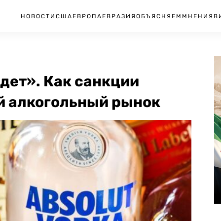
НОВОСТИ
США
ЕВРОПА
ЕВРАЗИЯ
ОБЪЯСНЯЕМ
МНЕНИЯ
В
дет». Как санкции
й алкогольный рынок