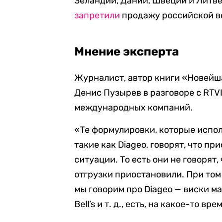
Зеландии, Дании, Швеции и Литве
запретили
продажу российской во
Мнение эксперта
Журналист, автор книги «Новейша
Денис Пузырев в разговоре с RTV
международных компаний.
«Те формулировки, которые испо
такие как Diageo, говорят, что п
ситуации. То есть они не говорят,
отгрузки приостановили. При том
мы говорим про Diageo — виски мас
Bell’s и т. д., есть, на какое-то вр