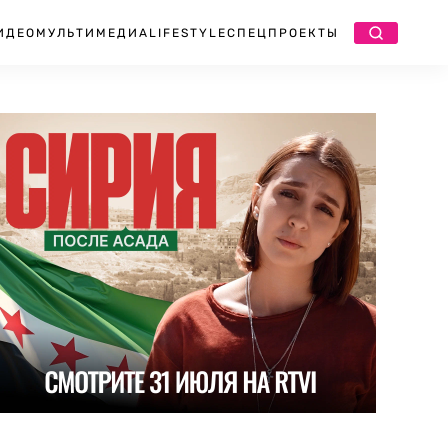
ИДЕО
МУЛЬТИМЕДИА
LIFESTYLE
СПЕЦПРОЕКТЫ