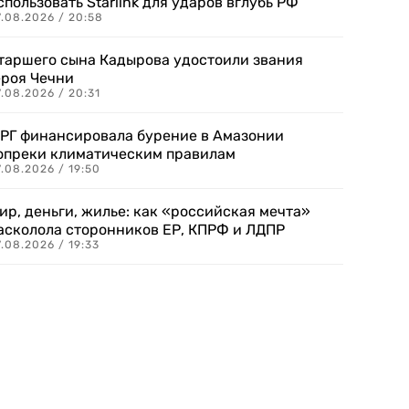
спользовать Starlink для ударов вглубь РФ
7.08.2026 / 20:58
таршего сына Кадырова удостоили звания
ероя Чечни
.08.2026 / 20:31
РГ финансировала бурение в Амазонии
опреки климатическим правилам
.08.2026 / 19:50
ир, деньги, жилье: как «российская мечта»
асколола сторонников ЕР, КПРФ и ЛДПР
.08.2026 / 19:33