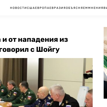
НОВОСТИ
США
ЕВРОПА
ЕВРАЗИЯ
ОБЪЯСНЯЕМ
МНЕНИЯ
В
 и от нападения из
оговорил с Шойгу