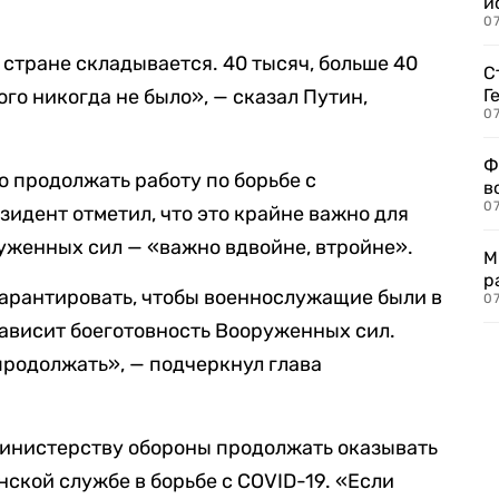
и
0
 стране складывается. 40 тысяч, больше 40
С
ого никогда не было», — сказал Путин,
Г
07
Ф
о продолжать работу по борьбе с
в
07
идент отметил, что это крайне важно для
руженных сил — «важно вдвойне, втройне».
М
р
гарантировать, чтобы военнослужащие были в
07
зависит боеготовность Вооруженных сил.
продолжать», — подчеркнул глава
министерству обороны продолжать оказывать
кой службе в борьбе с COVID-19. «Если