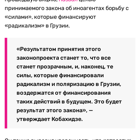
парламентом), назначать выборы и миловать
заключенных. Кроме того, президент —
главнокомандующий Вооруженными силами.
Zurab Tsertsvadze / AP