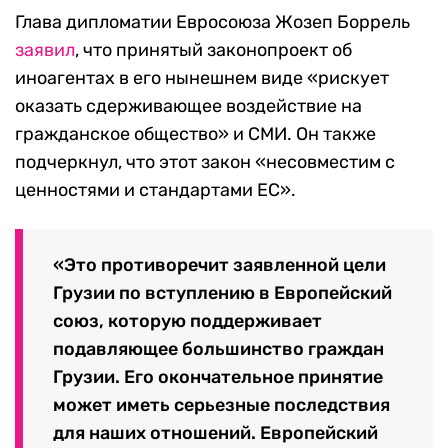
радикализм и поляризацию в Грузии,
воздержатся от финансирования
таких действий в будущем. Это будет
результат этого закона», —
утверждает Кобахидзе.
Он также выразил уверенность, что «страсти»
и «эмоции», которые сейчас существуют в
обществе из-за законопроекта, «улягутся».
Кроме того, Кобахидзе
упомянул
Майдан,
который произошел на Украине в 2014 году. По
его словам, эти события принесли Украине
войну, «в ходе которой они потеряли Крым и
большую часть Луганска и Донецка», а также
новый военный конфликт. Вместе с тем,