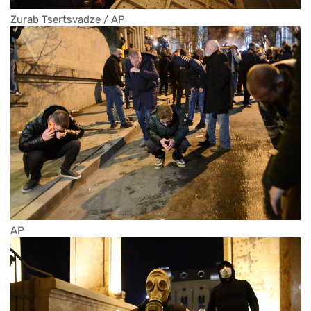
Zurab Tsertsvadze / AP
AP