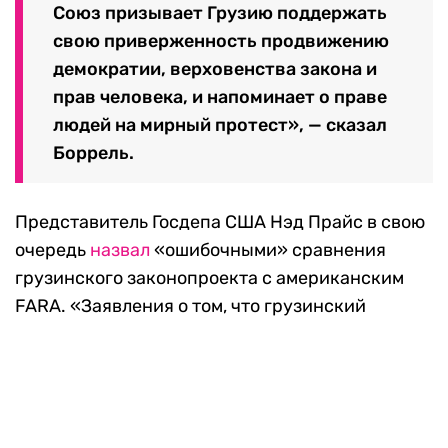
Кобахидзе
назвал
грузинскую оппозицию
«большевиками», а также сказал, что они не
имеют ничего общего с Европой и Западом.
В Евросоюзе и США
законопроект осудили
Глава дипломатии Евросоюза Жозеп Боррель
заявил
, что принятый законопроект об
иноагентах в его нынешнем виде «рискует
оказать сдерживающее воздействие на
гражданское общество» и СМИ. Он также
подчеркнул, что этот закон «несовместим с
ценностями и стандартами ЕС».