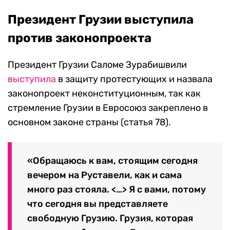
Михаил Егиков / ТАСС
Как
сообщает
канал Mtavari со ссылкой на МВД,
в ходе акции было задержано 66 человек.
Кроме того, в полиции сообщили о начале
расследования по фактам насилия в
отношении силовиков.
Впрочем, утром оппозиционная партия
«Единое национальное движение»
анонсировала
новую акцию протеста на 15:00
на том же месте у парламента на проспекте
Руставели. В партии заявили, что митинги
будут продолжаться до «победы» оппозиции.