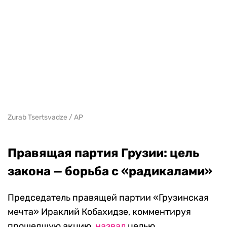
(в сентябре 2022 Зурабишвили наложила вето
на законопроект о расширении полномочий
следственных органов, однако парламент его
преодолел
).
Какими полномочиями обладает
грузинский президент.
Грузия —
парламентская республика, поэтому большая
часть власти в стране сконцентрирована в
руках парламента. Однако президент имеет
право распускать правительство и
парламент (причем в случае с парламентом
подпись премьер-министра не требуется),
объявить военное или чрезвычайное
положение, заключить мир (эти решения
впоследствии должны быть утверждены