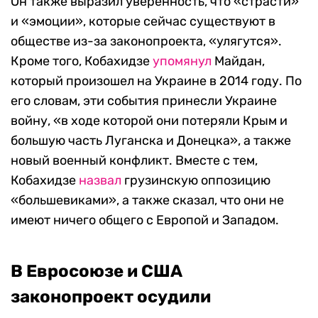
Правящая партия Грузии: цель
закона — борьба с «радикалами»
Председатель правящей партии «Грузинская
мечта» Ираклий Кобахидзе, комментируя
прошедшую акцию,
назвал
целью
принимаемого закона об иноагентах борьбу с
«силами», которые финансируют
«радикализм» в Грузии.
«Результатом принятия этого
законопроекта станет то, что все
станет прозрачным, и, наконец, те
силы, которые финансировали