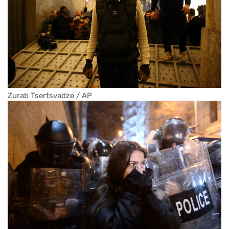
Zurab Tsertsvadze / AP