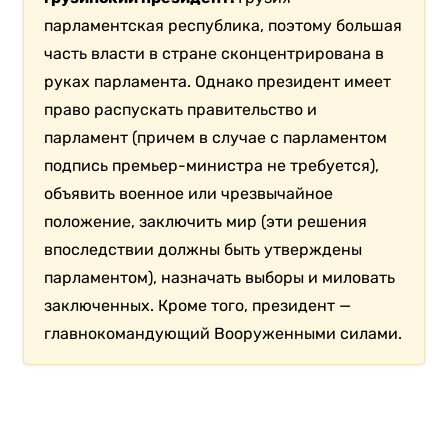
«Обращаюсь к вам, стоящим сегодня
вечером на Руставели, как и сама
много раз стояла. <…> Я с вами, потому
что сегодня вы представляете
свободную Грузию. Грузия, которая
видит свое будущее в Европе и никому
не позволит это будущее отнять», —
заявила она.
Кроме того, Зурбашвили назвала закон об
«иноагентах» «продиктованным Москвой», а
также сказала, что наложит на инициативу об
иноагентах вето, которое, впрочем, можно
преодолеть большинством голосов парламента