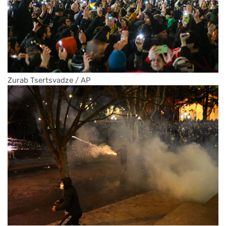
Zurab Tsertsvadze / AP