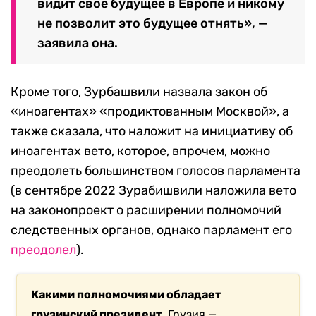
«Важно продолжать борьбу до конца
пророссийского режима в Грузии», —
сказал председатель «Единого
национального движения» Леван
Хабеишвили.
Президент Грузии выступила
против законопроекта
Президент Грузии Саломе Зурабишвили
выступила
в защиту протестующих и назвала
законопроект неконституционным, так как
стремление Грузии в Евросоюз закреплено в
основном законе страны (статья 78).