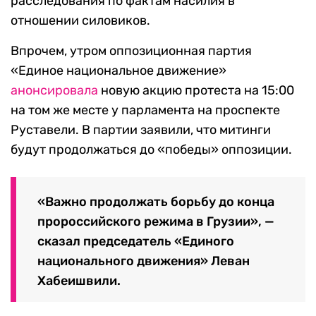
Zurab Kurtsikidze / EPA / TASS