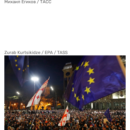
Zurab Tsertsvadze / AP