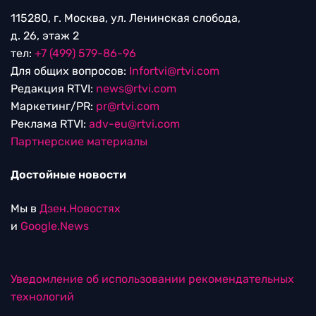
115280, г. Москва, ул. Ленинская слобода,
д. 26, этаж 2
тел:
+7 (499) 579-86-96
Для общих вопросов:
Infortvi@rtvi.com
Редакция RTVI:
news@rtvi.com
Маркетинг/PR:
pr@rtvi.com
Реклама RTVI:
adv-eu@rtvi.com
Партнерские материалы
Достойные новости
Мы в
Дзен.Новостях
и
Google.News
Уведомление об использовании рекомендательных
технологий