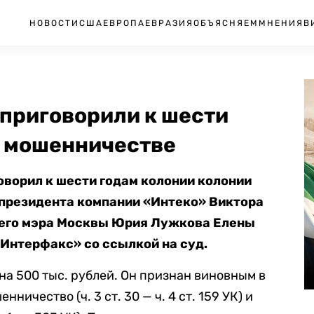
НОВОСТИ
США
ЕВРОПА
ЕВРАЗИЯ
ОБЪЯСНЯЕМ
МНЕНИЯ
В
 приговорили к шести
о мошенничестве
ворил к шести годам колонии колонии
президента компании «Интеко» Виктора
его мэра Москвы Юрия Лужкова Елены
Интерфакс» со ссылкой на суд.
а 500 тыс. рублей. Он признан виновным в
ничество (ч. 3 ст. 30 — ч. 4 ст. 159 УК) и