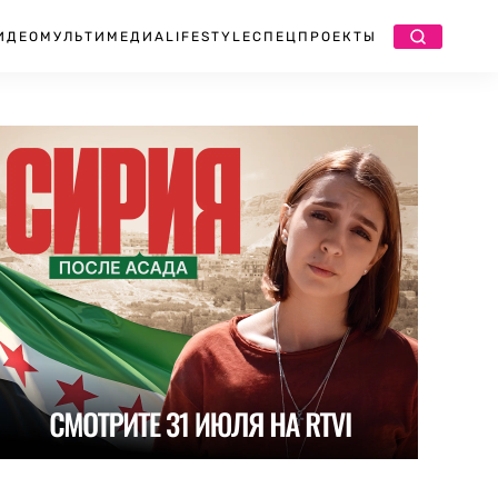
ИДЕО
МУЛЬТИМЕДИА
LIFESTYLE
СПЕЦПРОЕКТЫ