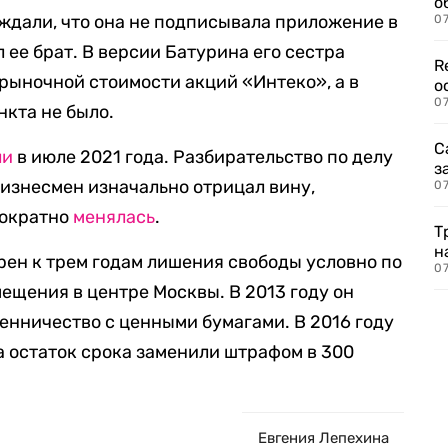
о
ждали, что она не подписывала приложение в
07
 ее брат. В версии Батурина его сестра
R
рыночной стоимости акций «Интеко», а в
о
07
нкта не было.
С
ли
в июле 2021 года. Разбирательство по делу
з
 Бизнесмен изначально отрицал вину,
07
нократно
менялась
.
Т
н
рен к трем годам лишения свободы условно по
07
ещения в центре Москвы. В 2013 году он
шенничество с ценными бумагами. В 2016 году
а остаток срока заменили штрафом в 300
Евгения Лепехина