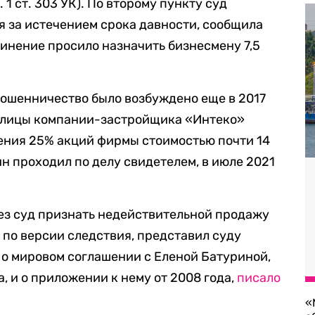
1 ст. 303 УК). По второму пункту суд
я за истечением срока давности, сообщила
винение просило назначить бизнесмену 7,5
мошенничество было возбуждено еще в 2017
елицы компании-застройщика «Интеко»
ения 25% акций фирмы стоимостью почти 14
н проходил по делу свидетелем, в июле 2021
рез суд признать недействительной продажу
 по версии следствия, представил суду
 о мировом соглашении с Еленой Батуриной,
, и о приложении к нему от 2008 года,
писало
«