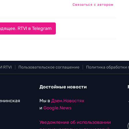
Связаться с автором
дящее. RTVI в Telegram
И RTVI
|
Пользовательское соглашение
|
Политика обработки
Достойные новости
Ленинская
Мы в
Дзен.Новостях
и
Google.News
Уведомление об использовании