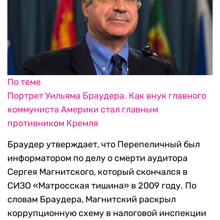
По теме
Портрет Уильяма Браудера. Как внук главного
коммуниста Америки стал главным
противником Кремля
Браудер утверждает, что Перепеличный был
информатором по делу о смерти аудитора
Сергея Магнитского, который скончался в
СИЗО «Матросская тишина» в 2009 году. По
словам Браудера, Магнитский раскрыл
коррупционную схему в налоговой инспекции