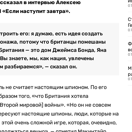
и
ассказал в интервью Алексею
0
 «Если наступит завтра».
С
Г
07
троить его: я думаю, есть идея создать
ионажа, потому что британцы помешаны
Ф
 Британия — это дом Джеймса Бонда, Яна
в
07
Вы знаете, мы, как нация, увлечены
м разбираемся», — сказал он.
М
р
07
ь не считает настоящим шпионом. По его
образом того, «что Британия хотела
Второй мировой] войны». «Но он не совсем
ересуют настоящие шпионы, люди, которые на
 этой очень сложной игре, которая, очевидно,
родолжаться вечно», — отметил Макинтайр.