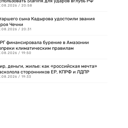
спользовать Starlink для ударов вглубь РФ
7.08.2026 / 20:58
таршего сына Кадырова удостоили звания
ероя Чечни
.08.2026 / 20:31
РГ финансировала бурение в Амазонии
опреки климатическим правилам
.08.2026 / 19:50
ир, деньги, жилье: как «российская мечта»
асколола сторонников ЕР, КПРФ и ЛДПР
.08.2026 / 19:33