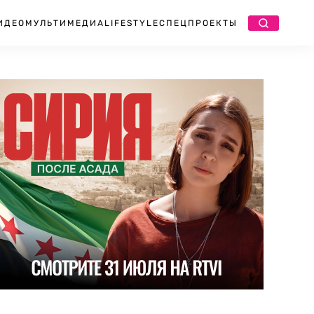
ИДЕО
МУЛЬТИМЕДИА
LIFESTYLE
СПЕЦПРОЕКТЫ