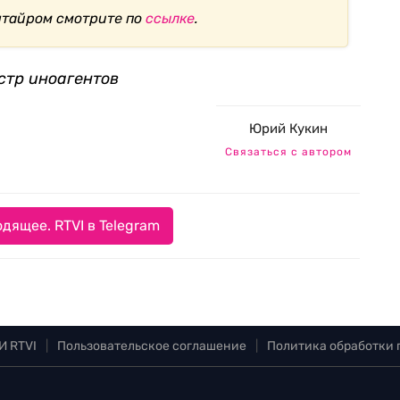
нтайром смотрите по
ссылке
.
стр иноагентов
Юрий Кукин
Связаться с автором
дящее. RTVI в Telegram
И RTVI
|
Пользовательское соглашение
|
Политика обработки