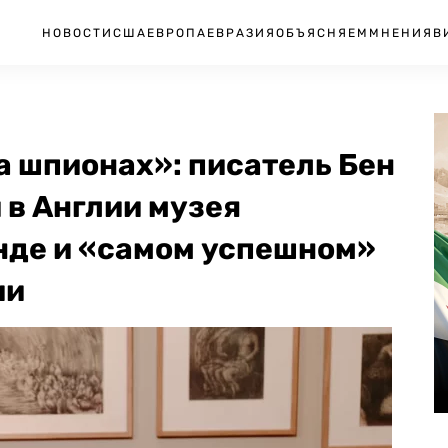
НОВОСТИ
США
ЕВРОПА
ЕВРАЗИЯ
ОБЪЯСНЯЕМ
МНЕНИЯ
В
 шпионах»: писатель Бен
 в Англии музея
де и «самом успешном»
ии