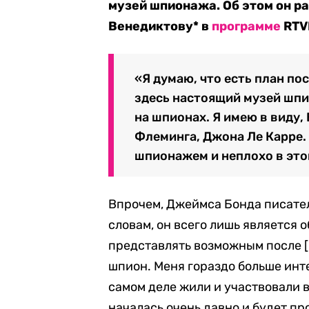
музей шпионажа. Об этом он р
Венедиктову* в
программе
RTVI
«Я думаю, что есть план пос
здесь настоящий музей шп
на шпионах. Я имею в виду,
Флеминга, Джона Ле Карре. 
шпионажем и неплохо в это
Впрочем, Джеймса Бонда писател
словам, он всего лишь является 
представлять возможным после [
шпион. Меня гораздо больше инт
самом деле жили и участвовали в
началась очень давно и будет п