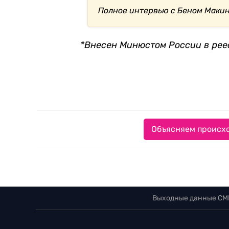
Полное интервью с Беном Маки
*Внесен Минюстом России в рее
Объясняем происхо
Выходные данные СМ