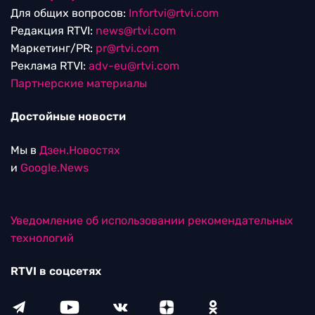
Для общих вопросов:
Infortvi@rtvi.com
Редакция RTVI:
news@rtvi.com
Маркетинг/PR:
pr@rtvi.com
Реклама RTVI:
adv-eu@rtvi.com
Партнерские материалы
Достойные новости
Мы в
Дзен.Новостях
и
Google.News
Уведомление об использовании рекомендательных
технологий
RTVI в соцсетях