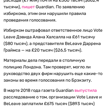
расходы (£7 млн) почти на £500 тысяч ($662,4
тысячи),
пишет
Guardian. По заявлению
избиркома, этим они нарушили правила
проведения голосования.
Избирком оштрафовал ответственное лицо Vote
Leave Дэвида Алана Халсалла на £61 тысячу
($80 тысяч), а представителя BeLeave Даррена
Граймса — на £20 тысяч ($26,5 тысяч).
Материалы дела передали в столичную
полицию Лондона. Там проверят, могло ли
руководство двух фирм нарушить еще какие-то
законы во время голосования по Брэкзиту.
В марте 2018 года газета Guardian
выпустила
расследование о том, организации Vote Leave и
BeLeave заплатили £675 тысяч ($893 тысяч)