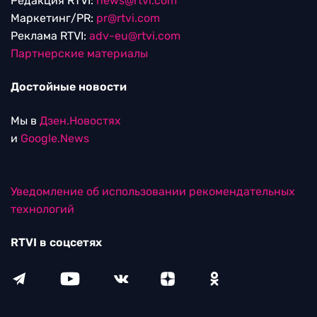
Редакция RTVI:
news@rtvi.com
Маркетинг/PR:
pr@rtvi.com
Реклама RTVI:
adv-eu@rtvi.com
Партнерские материалы
Достойные новости
Мы в
Дзен.Новостях
и
Google.News
Уведомление об использовании рекомендательных
технологий
RTVI в соцсетях