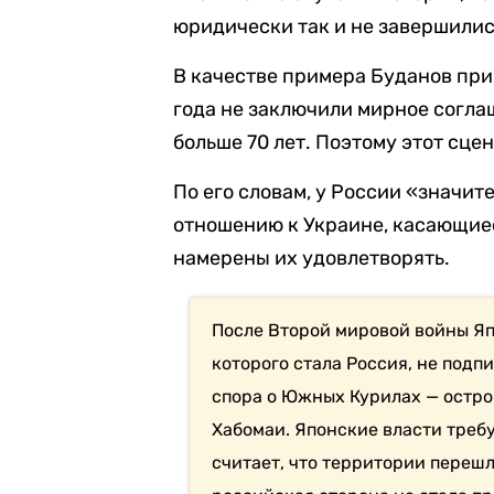
юридически так и не завершились
В качестве примера Буданов при
года не заключили мирное согла
больше 70 лет. Поэтому этот сце
По его словам, у России «значи
отношению к Украине, касающиес
намерены их удовлетворять.
После Второй мировой войны Я
которого стала Россия, не подп
спора о Южных Курилах — остро
Хабомаи. Японские власти требу
считает, что территории перешл