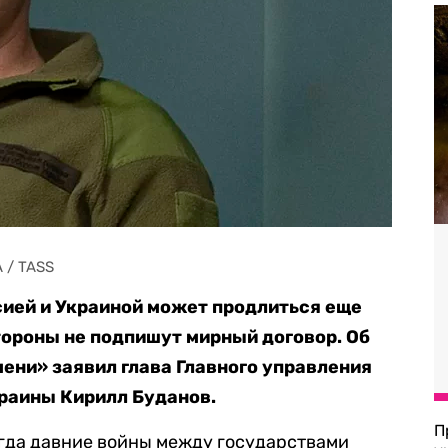
A / TASS
ией и Украиной может продлиться еще
стороны не подпишут мирный договор. Об
мени» заявил глава Главного управления
раины Кирилл Буданов.
П
когда давние войны между государствами