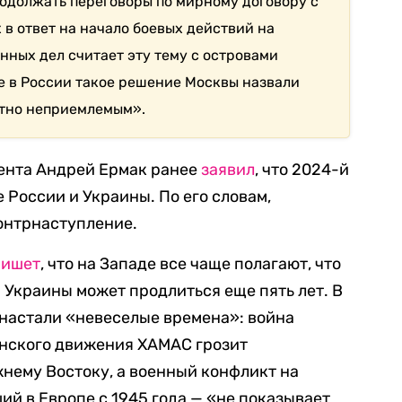
родолжать переговоры по мирному договору с
 в ответ на начало боевых действий на
нных дел считает эту тему с островами
ве в России такое решение Москвы назвали
тно неприемлемым».
дента Андрей Ермак ранее
заявил
, что 2024-й
 России и Украины. По его словам,
онтрнаступление.
пишет
, что на Западе все чаще полагают, что
Украины может продлиться еще пять лет. В
е настали «невеселые времена»: война
инского движения ХАМАС грозит
нему Востоку, а военный конфликт на
й в Европе с 1945 года — «не показывает