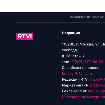
Выходные данные СМ
Редакция
115280, г. Москва, ул. 
слобода,
д. 26, этаж 2
тел:
+7 (499) 579-86-96
Для общих вопросов:
Infortvi@rtvi.com
Редакция RTVI:
news@rt
Маркетинг/PR:
pr@rtvi
Реклама RTVI:
adv-eu@r
Партнерские материа