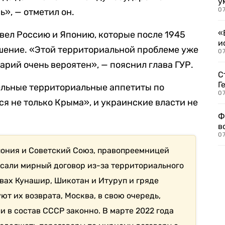
у
07
», — отметил он.
«
вел Россию и Японию, которые после 1945
и
шение. «Этой территориальной проблеме уже
0
нарий очень вероятен», — пояснил глава ГУР.
С
Г
тельные территориальные аппетиты по
07
я не только Крыма», и украинские власти не
Ф
в
07
пония и Советский Союз, правопреемницей
исали мирный договор из-за территориального
вах Кунашир, Шикотан и Итуруп и гряде
ют их возврата, Москва, в свою очередь,
и в состав СССР законно. В марте 2022 года