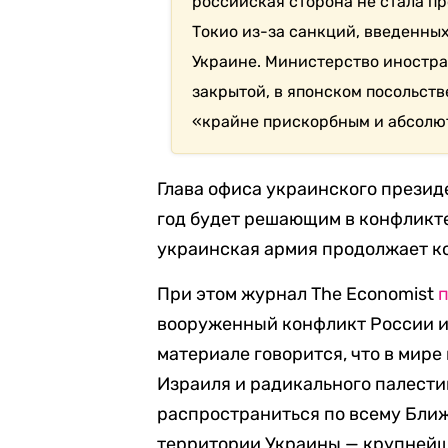
российская сторона не стала п
Токио из-за санкций, введенных
Украине. Министерство иностра
закрытой, в японском посольст
«крайне прискорбным и абсолю
Глава офиса украинского прези
год будет решающим в конфликте
украинская армия продолжает к
При этом журнал The Economist
вооруженный конфликт России и 
материале говорится, что в мир
Израиля и радикального палест
распространиться по всему Ближ
территории Украины — крупнейши