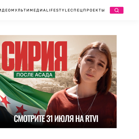
ИДЕО
МУЛЬТИМЕДИА
LIFESTYLE
СПЕЦПРОЕКТЫ