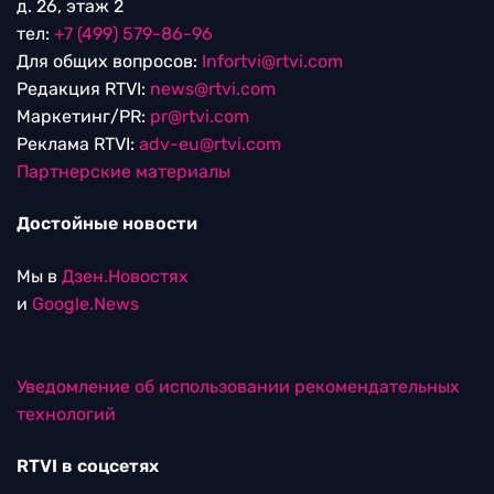
Выходные данные СМИ RTVI
Пользовательское соглашение
Политика обработки персональных данных
Редакция
115280, г. Москва, ул. Ленинская слобода,
д. 26, этаж 2
тел:
+7 (499) 579-86-96
Для общих вопросов:
Infortvi@rtvi.com
Редакция RTVI:
news@rtvi.com
Маркетинг/PR:
pr@rtvi.com
Реклама RTVI:
adv-eu@rtvi.com