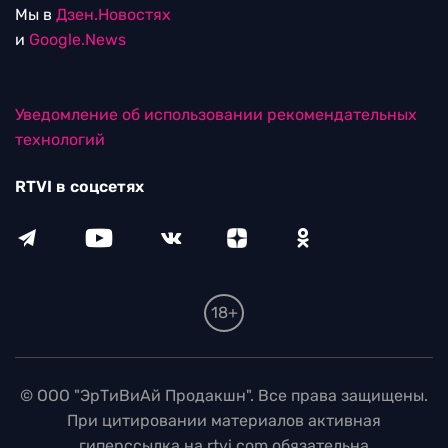
Мы в
Дзен.Новостях
и
Google.News
Уведомление об использовании рекомендательных
технологий
RTVI в соцсетях
18+
© ООО "ЭрТиВиАй Продакшн". Все права защищены.
При цитировании материалов активная
гиперссылка на rtvi.com обязательна