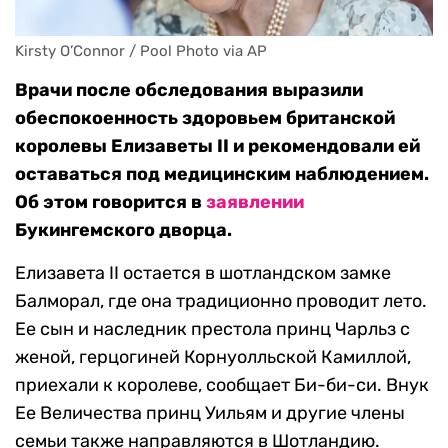
Kirsty O’Connor / Pool Photo via AP
Врачи после обследования выразили
обеспокоенность здоровьем британской
королевы Елизаветы II и рекомендовали ей
оставаться под медицинским наблюдением.
Об этом говорится в
заявлении
Букингемского дворца.
Елизавета II остается в шотландском замке
Балморал, где она традиционно проводит лето.
Ее сын и наследник престола принц Чарльз с
женой, герцогиней Корнуолльской Камиллой,
приехали к королеве, сообщает Би-би-си. Внук
Ее Величества принц Уильям и другие члены
семьи также направляются в Шотландию.