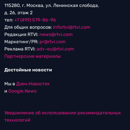
115280, г. Москва, ул. Ленинская слобода,
д. 26, этаж 2
тел:
+7 (499) 579-86-96
Для общих вопросов:
Infortvi@rtvi.com
Редакция RTVI:
news@rtvi.com
Маркетинг/PR:
pr@rtvi.com
Реклама RTVI:
adv-eu@rtvi.com
Партнерские материалы
Достойные новости
Мы в
Дзен.Новостях
и
Google.News
Уведомление об использовании рекомендательных
технологий