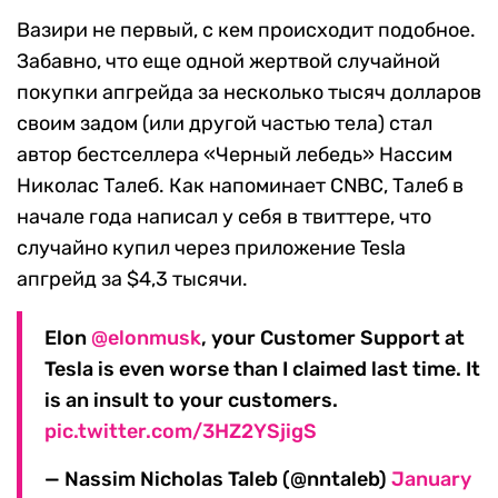
Вазири не первый, с кем происходит подобное.
Забавно, что еще одной жертвой случайной
покупки апгрейда за несколько тысяч долларов
своим задом (или другой частью тела) стал
автор бестселлера «Черный лебедь» Нассим
Николас Талеб. Как напоминает CNBC, Талеб в
начале года написал у себя в твиттере, что
случайно купил через приложение Tesla
апгрейд за $4,3 тысячи.
Elon
@elonmusk
, your Customer Support at
Tesla is even worse than I claimed last time. It
is an insult to your customers.
pic.twitter.com/3HZ2YSjigS
— Nassim Nicholas Taleb (@nntaleb)
January