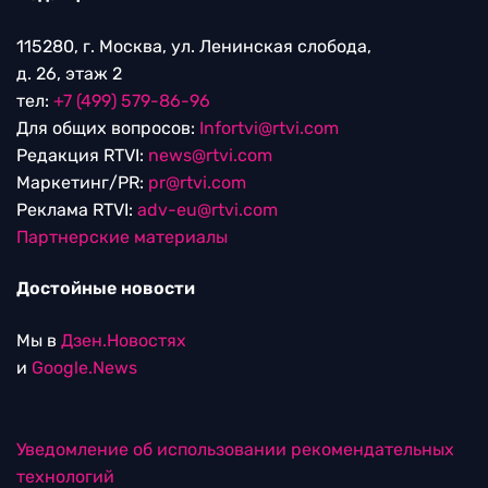
115280, г. Москва, ул. Ленинская слобода,
д. 26, этаж 2
тел:
+7 (499) 579-86-96
Для общих вопросов:
Infortvi@rtvi.com
Редакция RTVI:
news@rtvi.com
Маркетинг/PR:
pr@rtvi.com
Реклама RTVI:
adv-eu@rtvi.com
Партнерские материалы
Достойные новости
Мы в
Дзен.Новостях
и
Google.News
Уведомление об использовании рекомендательных
технологий