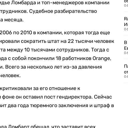
о
идье Ломбарда и топ-менеджеров компании
06
отрудников. Судебное разбирательство
R
ва месяца.
И
0
 2006 по 2010 в компании, которая тогда еще
ировали сократить штат на 22 тысячи человек
В
Е
та между 10 тысячами сотрудников. Тогда с
06
ода с собой покончили 18 работников Orange,
П
. Всего за несколько лет из-за давления
о
человек.
06
критиковали за его отношение к
м фоне он оставил пост гендиректора. Сейчас
зит два года тюремного заключения и штраф в
ода Ломбарт обещал, что заставит всех