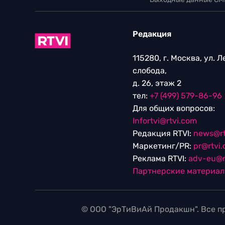
Редакция
115280, г. Москва, ул. 
слобода,
д. 26, этаж 2
тел:
+7 (499) 579-86-96
Для общих вопросов:
Infortvi@rtvi.com
Редакция RTVI:
news@rt
Маркетинг/PR:
pr@rtvi
Реклама RTVI:
adv-eu@r
Партнерские материа
© ООО "ЭрТиВиАй Продакшн". Все пр