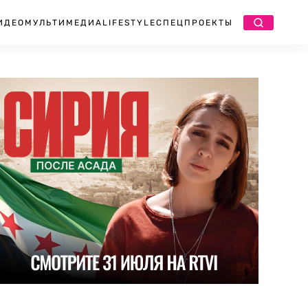
ИДЕО
МУЛЬТИМЕДИА
LIFESTYLE
СПЕЦПРОЕКТЫ