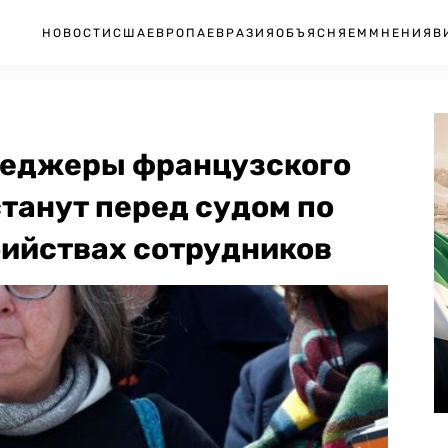
НОВОСТИ
США
ЕВРОПА
ЕВРАЗИЯ
ОБЪЯСНЯЕМ
МНЕНИЯ
В
неджеры французского
танут перед судом по
бийствах сотрудников