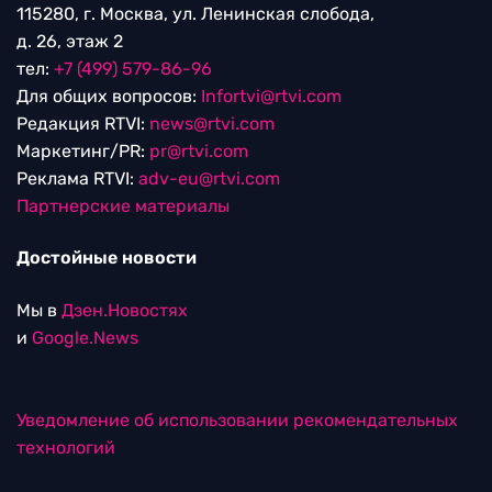
115280, г. Москва, ул. Ленинская слобода,
д. 26, этаж 2
тел:
+7 (499) 579-86-96
Для общих вопросов:
Infortvi@rtvi.com
Редакция RTVI:
news@rtvi.com
Маркетинг/PR:
pr@rtvi.com
Реклама RTVI:
adv-eu@rtvi.com
Партнерские материалы
Достойные новости
Мы в
Дзен.Новостях
и
Google.News
Уведомление об использовании рекомендательных
технологий