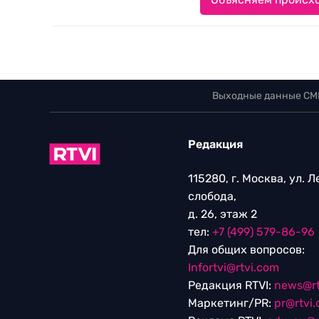
Выходные данные СМ
Редакция
115280, г. Москва, ул. 
слобода,
д. 26, этаж 2
тел:
+7 (499) 579-86-96
Для общих вопросов:
Infortvi@rtvi.com
Редакция RTVI:
news@rt
Маркетинг/PR:
pr@rtvi