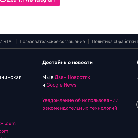
И RTVI
|
Пользовательское соглашение
|
Политика обработки
Достойные новости
Ленинская
Мы в
Дзен.Новостях
и
Google.News
Уведомление об использовании
рекомендательных технологий
vi.com
.com