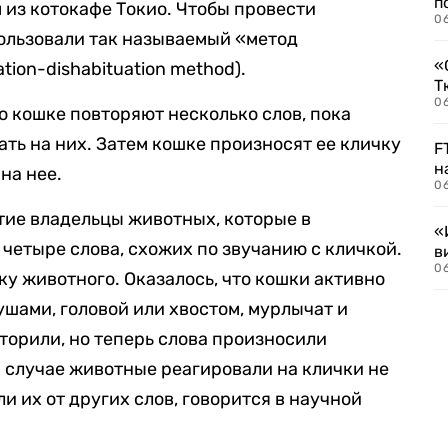
п
 из котокафе Токио. Чтобы провести
0
ользовали так называемый «метод
«
ion-dishabituation method).
Т
06
то кошке повторяют несколько слов, пока
ть на них. Затем кошке произносят ее кличку
F
н
на нее.
06
тие владельцы животных, которые в
«
четыре слова, схожих по звучанию с кличкой.
в
06
ку животного. Оказалось, что кошки активно
ушами, головой или хвостом, мурлычат и
торили, но теперь слова произносили
 случае животные реагировали на клички не
ли их от других слов, говорится в научной