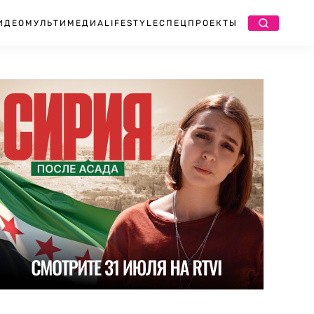
ИДЕО
МУЛЬТИМЕДИА
LIFESTYLE
СПЕЦПРОЕКТЫ