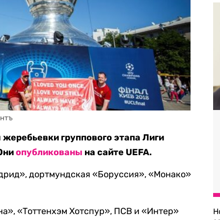
антъ
 жеребьевки группового этапа Лиги
 Они
опубликованы
на сайте UEFA.
дрид», дортмундская «Боруссия», «Монако»
а», «Тоттенхэм Хотспур», ПСВ и «Интер»
Н