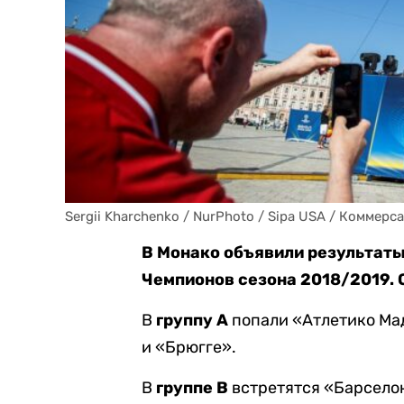
Sergii Kharchenko / NurPhoto / Sipa USA / Коммерс
В Монако объявили результаты
Чемпионов сезона 2018/2019.
В
группу A
попали «Атлетико Ма
и «Брюгге».
В
группе B
встретятся «Барселон