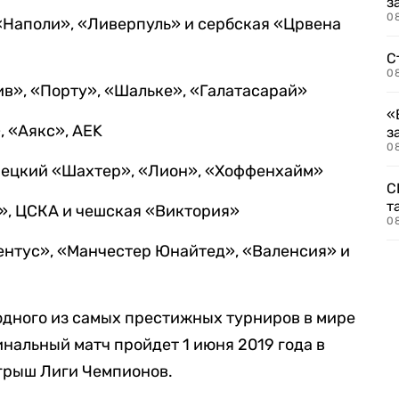
з
08
«Наполи», «Ливерпуль» и сербская «Црвена
С
08
ив», «Порту», «Шальке», «Галатасарай»
«
, «Аякс», AEK
з
08
онецкий «Шахтер», «Лион», «Хоффенхайм»
С
т
а», ЦСКА и чешская «Виктория»
0
нтус», «Манчестер Юнайтед», «Валенсия» и
одного из самых престижных турниров в мире
нальный матч пройдет 1 июня 2019 года в
ыгрыш Лиги Чемпионов.