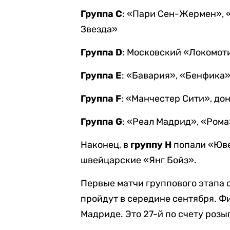
Группа C
: «Пари Сен-Жермен», 
Звезда»
Группа D
: Московский «Локомот
Группа E
: «Бавария», «Бенфика»
Группа F
: «Манчестер Сити», д
Группа G
: «Реал Мадрид», «Ром
Наконец, в
группу H
попали «Юве
швейцарские «Янг Бойз».
Первые матчи группового этапа 
пройдут в середине сентября. Фи
Мадриде. Это 27-й по счету роз