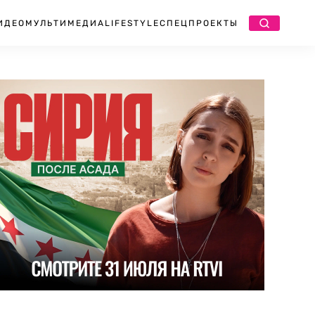
ИДЕО
МУЛЬТИМЕДИА
LIFESTYLE
СПЕЦПРОЕКТЫ