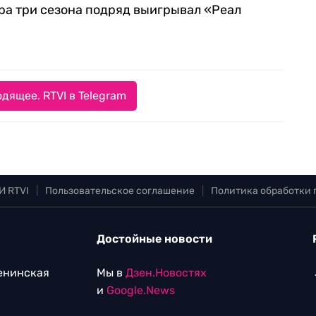
ира три сезона подряд выигрывал «Реал
дящее. RTVI в Telegram
И RTVI
|
Пользовательское соглашение
|
Политика обработки
Достойные новости
Ленинская
Мы в
Дзен.Новостях
и
Google.News