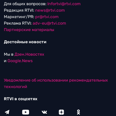
Для общих вопросов:
Infortvi@rtvi.com
Редакция RTVI:
news@rtvi.com
Маркетинг/PR:
pr@rtvi.com
Реклама RTVI:
adv-eu@rtvi.com
Партнерские материалы
Достойные новости
Мы в
Дзен.Новостях
и
Google.News
Уведомление об использовании рекомендательных
технологий
RTVI в соцсетях