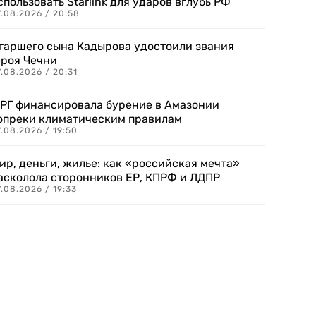
спользовать Starlink для ударов вглубь РФ
7.08.2026 / 20:58
таршего сына Кадырова удостоили звания
ероя Чечни
.08.2026 / 20:31
РГ финансировала бурение в Амазонии
опреки климатическим правилам
.08.2026 / 19:50
ир, деньги, жилье: как «российская мечта»
асколола сторонников ЕР, КПРФ и ЛДПР
.08.2026 / 19:33