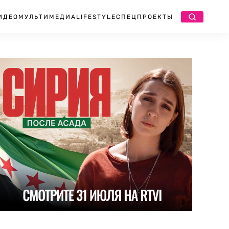
ИДЕО
МУЛЬТИМЕДИА
LIFESTYLE
СПЕЦПРОЕКТЫ