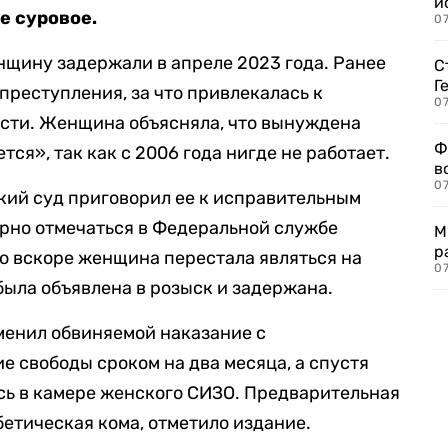
и
е суровое.
0
нщину задержали в апреле 2023 года. Ранее
С
Г
преступления, за что привлекалась к
07
сти. Женщина объясняла, что вынуждена
Ф
тся», так как с 2006 года нигде не работает.
в
07
ский суд приговорил ее к исправительным
ярно отмечаться в Федеральной службе
М
р
о вскоре женщина перестала являться на
07
была объявлена в розыск и задержана.
зменил обвиняемой наказание с
е свободы сроком на два месяца, а спустя
ась в камере женского СИЗО. Предварительная
етическая кома, отметило издание.