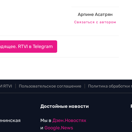
Арпине Асатрян
Связаться с автором
дящее. RTVI в Telegram
И RTVI
|
Пользовательское соглашение
|
Политика обработки
Достойные новости
Ленинская
Мы в
Дзен.Новостях
и
Google.News