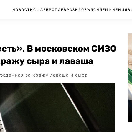
НОВОСТИ
США
ЕВРОПА
ЕВРАЗИЯ
ОБЪЯСНЯЕМ
МНЕНИЯ
В
есть». В московском СИЗО
кражу сыра и лаваша
ужденная за кражу лаваша и сыра