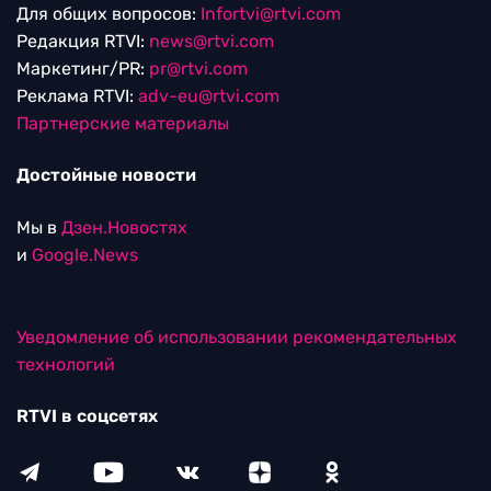
Для общих вопросов:
Infortvi@rtvi.com
Редакция RTVI:
news@rtvi.com
Маркетинг/PR:
pr@rtvi.com
Реклама RTVI:
adv-eu@rtvi.com
Партнерские материалы
Достойные новости
Мы в
Дзен.Новостях
и
Google.News
Уведомление об использовании рекомендательных
технологий
RTVI в соцсетях