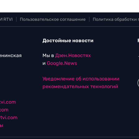
И RTVI
|
Пользовательское соглашение
|
Политика обработки
Достойные новости
Ленинская
Мы в
Дзен.Новостях
и
Google.News
Уведомление об использовании
рекомендательных технологий
vi.com
.com
tvi.com
лы