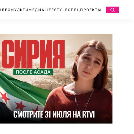
ИДЕО
МУЛЬТИМЕДИА
LIFESTYLE
СПЕЦПРОЕКТЫ