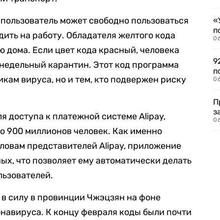
о пользователь может свободно пользоваться
«
п
ить на работу. Обладателя желтого кода
0
 дома. Если цвет кода красный, человека
9
недельный карантин. Этот код программа
п
кам вируса, но и тем, кто подвержен риску
0
П
з
я доступа к платежной системе Alipay,
0
ло 900 миллионов человек. Как именно
словам представителей Alipay, приложение
ых, что позволяет ему автоматически делать
льзователей.
в силу в провинции Чжэцзян на фоне
навируса. К концу февраля коды были почти