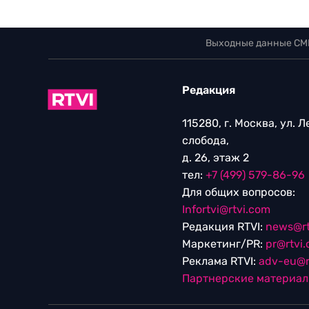
Выходные данные СМ
Редакция
115280, г. Москва, ул. 
слобода,
д. 26, этаж 2
тел:
+7 (499) 579-86-96
Для общих вопросов:
Infortvi@rtvi.com
Редакция RTVI:
news@rt
Маркетинг/PR:
pr@rtvi
Реклама RTVI:
adv-eu@r
Партнерские материа