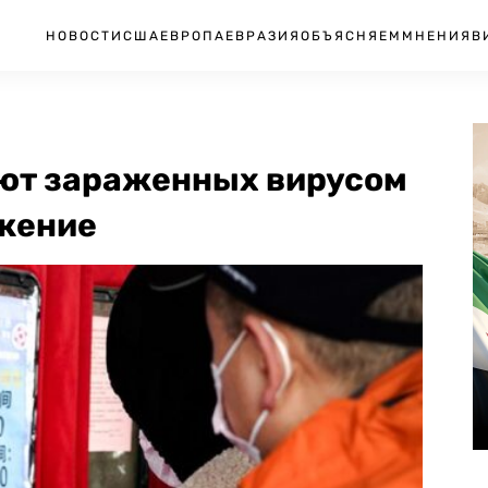
НОВОСТИ
США
ЕВРОПА
ЕВРАЗИЯ
ОБЪЯСНЯЕМ
МНЕНИЯ
В
ают зараженных вирусом
жение