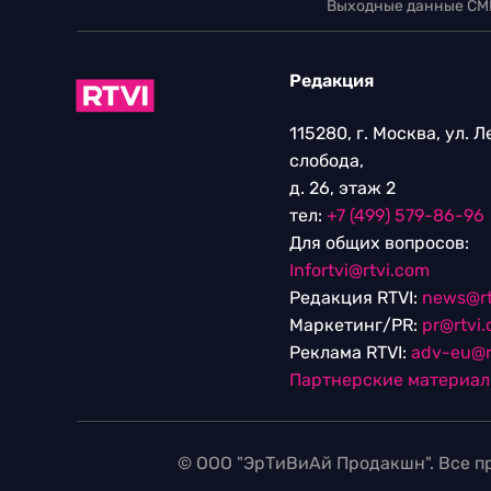
Выходные данные СМ
Редакция
115280, г. Москва, ул. 
слобода,
д. 26, этаж 2
тел:
+7 (499) 579-86-96
Для общих вопросов:
Infortvi@rtvi.com
Редакция RTVI:
news@rt
Маркетинг/PR:
pr@rtvi
Реклама RTVI:
adv-eu@r
Партнерские материа
© ООО "ЭрТиВиАй Продакшн". Все пр