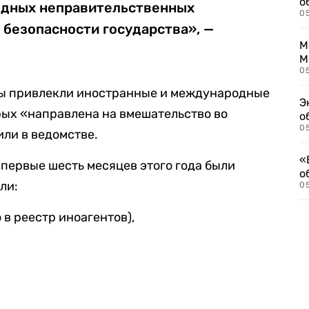
о
одных неправительственных
0
 безопасности государства», —
М
М
05
ры привлекли иностранные и международные
Э
рых «направлена на вмешательство во
о
05
или в ведомстве.
«
 первые шесть месяцев этого года были
о
ли:
05
 в реестр иноагентов),