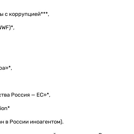
 с коррупцией***,
WF)*,
ра»*,
тва Россия — ЕС»*,
ion*
н в России иноагентом).