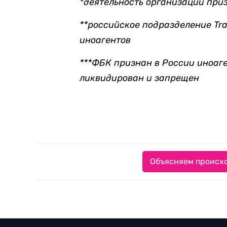
*деятельность организации при
**российское подразделение Tran
иноагентов
***ФБК признан в России иноаг
ликвидирован и запрещен
Объясняем происхо