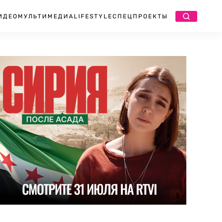
ИДЕО
МУЛЬТИМЕДИА
LIFESTYLE
СПЕЦПРОЕКТЫ