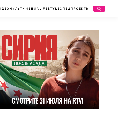
ИДЕО
МУЛЬТИМЕДИА
LIFESTYLE
СПЕЦПРОЕКТЫ