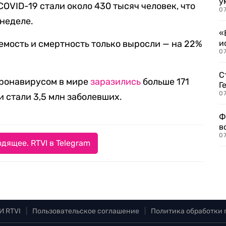
у
COVID-19 стали около 430 тысяч человек, что
07
 неделе.
«
емость и смертность только выросли — на 22%
и
0
С
оронавирусом в мире
заразились
больше 171
Г
07
 стали 3,5 млн заболевших.
Ф
в
07
дящее. RTVI в Telegram
И RTVI
|
Пользовательское соглашение
|
Политика обработки