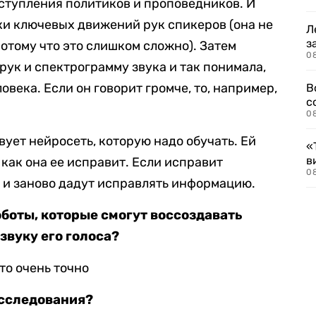
ступления политиков и проповедников. И
ки ключевых движений рук спикеров (она не
Л
з
отому что это слишком сложно). Затем
0
рук и спектрограмму звука и так понимала,
овека. Если он говорит громче, то, например,
В
с
0
вует нейросеть, которую надо обучать. Ей
«
в
как она ее исправит. Если исправит
0
т и заново дадут исправлять информацию.
оботы, которые смогут воссоздавать
звуку его голоса?
это очень точно
исследования?