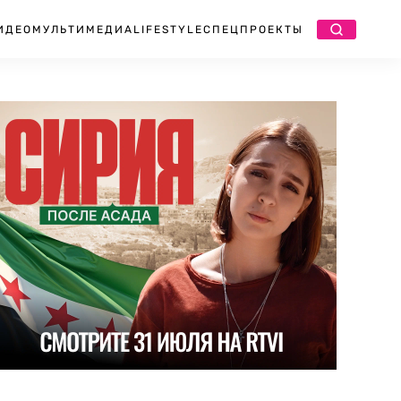
ИДЕО
МУЛЬТИМЕДИА
LIFESTYLE
СПЕЦПРОЕКТЫ