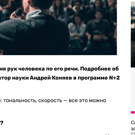
я рук человека по его речи. Подробнее об
тор науки Андрей Коняев в программе N+2
м: тональность, скорость — все это можно
я?
С
з
0