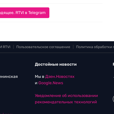
дящее. RTVI в Telegram
И RTVI
|
Пользовательское соглашение
|
Политика обработки
Достойные новости
Ленинская
Мы в
Дзен.Новостях
и
Google.News
Уведомление об использовании
рекомендательных технологий