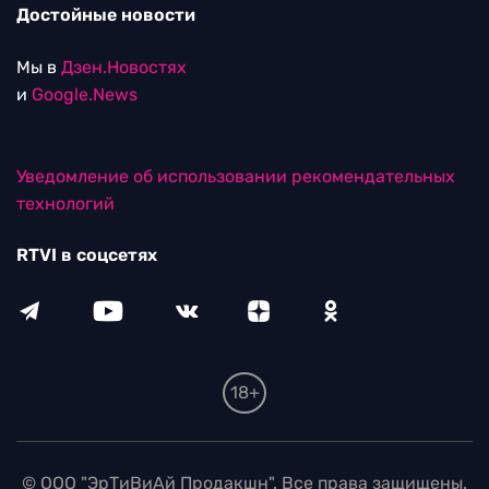
Достойные новости
Мы в
Дзен.Новостях
и
Google.News
Уведомление об использовании рекомендательных
технологий
RTVI в соцсетях
18+
© ООО "ЭрТиВиАй Продакшн". Все права защищены.