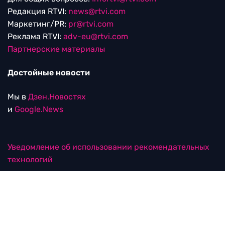
Редакция RTVI:
news@rtvi.com
Маркетинг/PR:
pr@rtvi.com
Реклама RTVI:
adv-eu@rtvi.com
Партнерские материалы
Достойные новости
Мы в
Дзен.Новостях
и
Google.News
Уведомление об использовании рекомендательных
технологий
RTVI в соцсетях