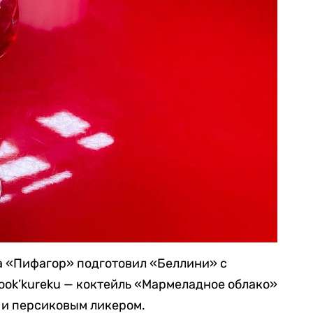
а «Пифагор» подготовил «Беллини» с
Cook’kureku — коктейль «Мармеладное облако»
 и персиковым ликером.