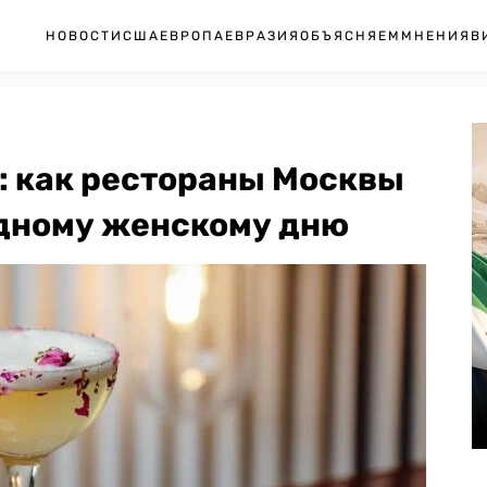
НОВОСТИ
США
ЕВРОПА
ЕВРАЗИЯ
ОБЪЯСНЯЕМ
МНЕНИЯ
В
а: как рестораны Москвы
дному женскому дню