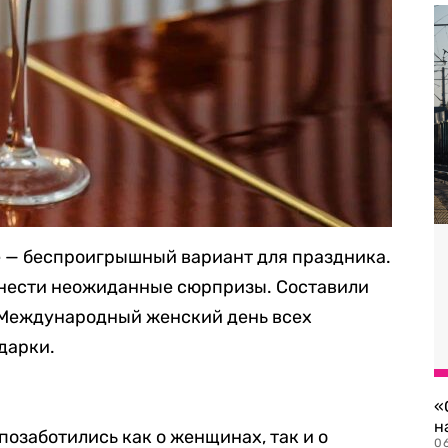
е — беспроигрышный вариант для праздника.
инести неожиданные сюрпризы. Составили
в Международный женский день всех
дарки.
«
н
позаботились как о женщинах, так и о
06