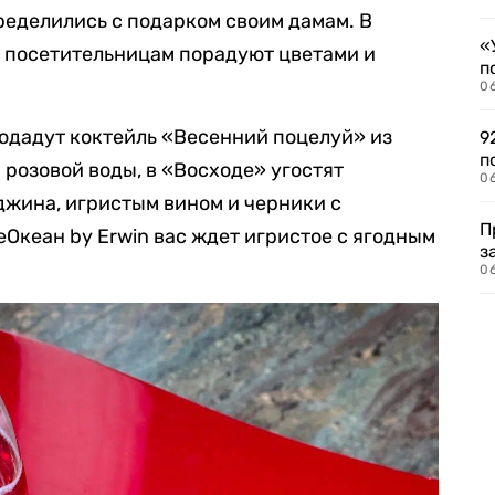
ределились с подарком своим дамам. В
«
м посетительницам порадуют цветами и
п
0
подадут коктейль «Весенний поцелуй» из
9
п
 розовой воды, в «Восходе» угостят
0
джина, игристым вином и черники с
П
еОкеан by Erwin вас ждет игристое с ягодным
з
0