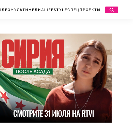
ИДЕО
МУЛЬТИМЕДИА
LIFESTYLE
СПЕЦПРОЕКТЫ