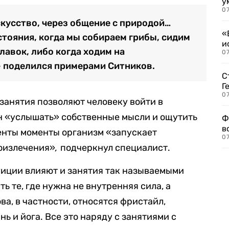
у
07
скусство, через общение с природой…
«
стояния, когда мы собираем грибы, сидим
и
лавок, либо когда ходим на
0
— поделился примерами Ситников.
С
Г
07
 занятия позволяют человеку войти в
ен «услышать» собственные мысли и ощутить
Ф
в
енты моменты организм «запускает
07
оизлечения»
,
подчеркнул специалист.
уиции влияют и занятия так называемыми
ь те, где нужна не внутренняя сила, а
ва, в частности, относятся фристайл,
ь и йога. Все это наряду с занятиями с