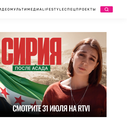
ИДЕО
МУЛЬТИМЕДИА
LIFESTYLE
СПЕЦПРОЕКТЫ