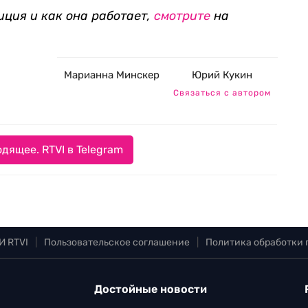
иция и как она работает,
смотрите
на
Марианна Минскер
Юрий Кукин
Связаться с автором
дящее. RTVI в Telegram
И RTVI
|
Пользовательское соглашение
|
Политика обработки
Достойные новости