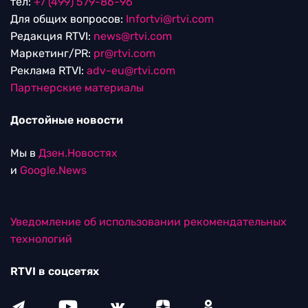
тел:
+7 (499) 579-86-96
Для общих вопросов:
Infortvi@rtvi.com
Редакция RTVI:
news@rtvi.com
Маркетинг/PR:
pr@rtvi.com
Реклама RTVI:
adv-eu@rtvi.com
Партнерские материалы
Достойные новости
Мы в
Дзен.Новостях
и
Google.News
Уведомление об использовании рекомендательных
технологий
RTVI в соцсетях