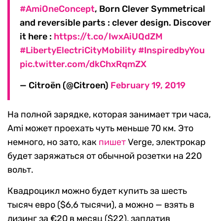
#AmiOneConcept
, Born Clever Symmetrical
and reversible parts : clever design. Discover
it here :
https://t.co/IwxAiUQdZM
#LibertyElectriCityMobility
#InspiredbyYou
pic.twitter.com/dkChxRqmZX
— Citroën (@Citroen)
February 19, 2019
На полной зарядке, которая занимает три часа,
Ami может проехать чуть меньше 70 км. Это
немного, но зато, как
пишет
Verge, электрокар
будет заряжаться от обычной розетки на 220
вольт.
Квадроцикл можно будет купить за шесть
тысяч евро ($6,6 тысячи), а можно — взять в
лизинг за €20 в месяц ($22), заплатив