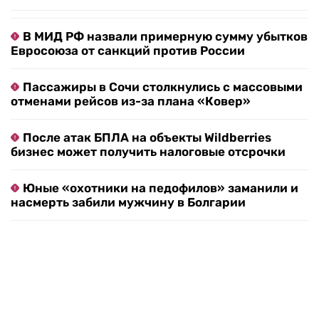
В МИД РФ назвали примерную сумму убытков
Евросоюза от санкций против России
Пассажиры в Сочи столкнулись с массовыми
отменами рейсов из-за плана «Ковер»
После атак БПЛА на объекты Wildberries
бизнес может получить налоговые отсрочки
Юные «охотники на педофилов» заманили и
насмерть забили мужчину в Болгарии
Подкоп под Европу: в Литве нашли уже 12
подземных тоннелей из Беларуси
«Сантехника желтая»: что происходит с
водой в Тюмени