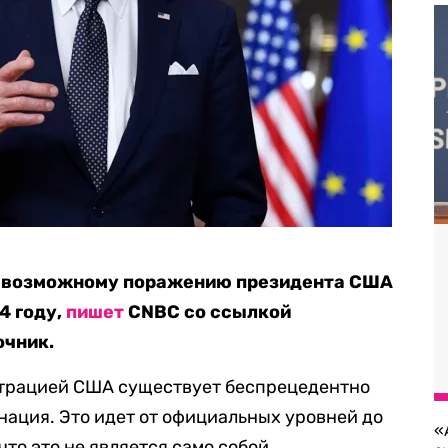
к возможному поражению президента США
4 году,
пишет
CNBC со ссылкой
очник.
трацией США существует беспрецедентно
нация. Это идет от официальных уровней до
«
что это не является само собой