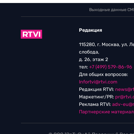
Выходные данные СМ
Редакция
115280, г. Москва, ул. 
слобода,
д. 26, этаж 2
тел:
+7 (499) 579-86-96
Для общих вопросов:
Infortvi@rtvi.com
Редакция RTVI:
news@rt
Маркетинг/PR:
pr@rtvi
Реклама RTVI:
adv-eu@r
Партнерские материа