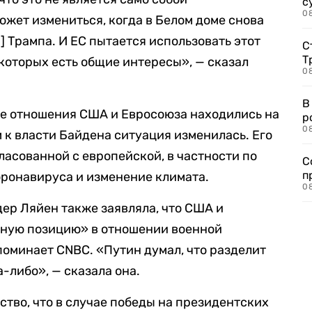
с
08
ожет измениться, когда в Белом доме снова
] Трампа. И ЕС пытается использовать этот
С
Т
 которых есть общие интересы», — сказал
08
В
пе отношения США и Евросоюза находились на
р
08
 к власти Байдена ситуация изменилась. Его
ласованной с европейской, в частности по
С
п
оронавируса и изменение климата.
08
дер Ляйен также заявляла, что США и
иную позицию» в отношении военной
поминает CNBC. «Путин думал, что разделит
а-либо», — сказала она.
ство, что в случае победы на президентских