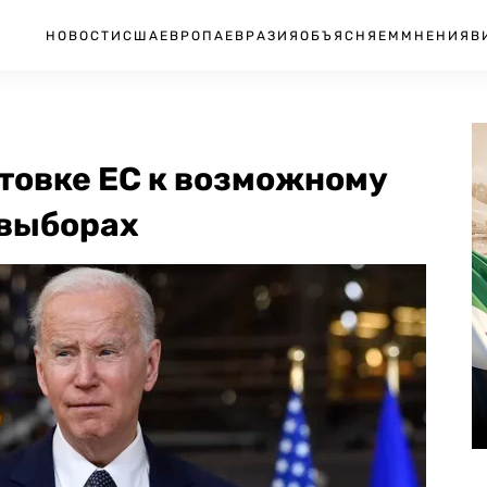
НОВОСТИ
США
ЕВРОПА
ЕВРАЗИЯ
ОБЪЯСНЯЕМ
МНЕНИЯ
В
товке ЕС к возможному
 выборах