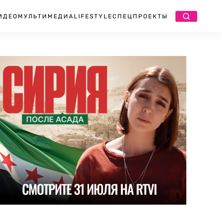
ИДЕО
МУЛЬТИМЕДИА
LIFESTYLE
СПЕЦПРОЕКТЫ