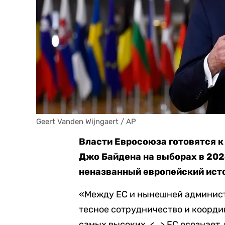
Geert Vanden Wijngaert / AP
Власти Евросоюза готовятся 
Джо Байдена на выборах в 202
неназванный европейский ист
«Между ЕС и нынешней админис
тесное сотрудничество и коорди
самых высоких. <…> ЕС осознает, 