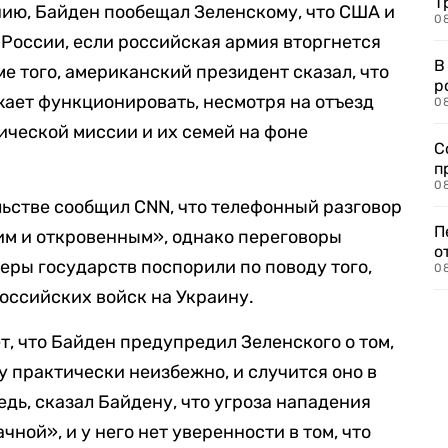
Т
ию, Байден пообещал Зеленскому, что США и
08
России, если российская армия вторгнется
В
е того, американский президент сказал, что
р
ает функционировать, несмотря на отъезд
08
ческой миссии и их семей на фоне
С
п
08
ьстве сообщил CNN, что телефонный разговор
П
им и откровенным», однако переговоры
о
еры государств поспорили по поводу того,
08
оссийских войск на Украину.
, что Байден предупредил Зеленского о том,
у практически неизбежно, и случится оно в
едь, сказал Байдену, что угроза нападения
чной», и у него нет уверенности в том, что