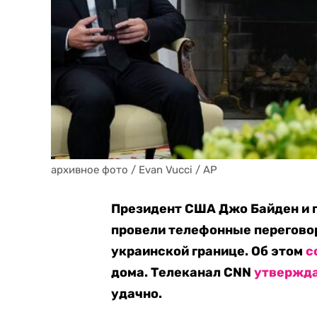
архивное фото / Evan Vucci / AP
Президент США Джо Байден и 
провели телефонные перегово
украинской границе. Об этом
с
дома. Телеканал CNN
утвержд
удачно.