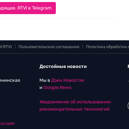
дящее. RTVI в Telegram
И RTVI
|
Пользовательское соглашение
|
Политика обработки
Достойные новости
Ленинская
Мы в
Дзен.Новостях
и
Google.News
Уведомление об использовании
рекомендательных технологий
vi.com