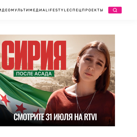
ИДЕО
МУЛЬТИМЕДИА
LIFESTYLE
СПЕЦПРОЕКТЫ