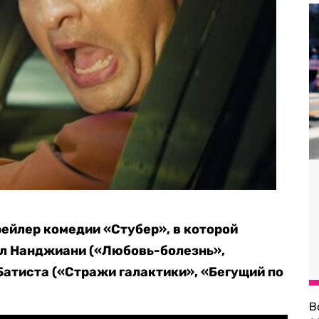
ейлер комедии «Стубер», в которой
йл Нанджиани («Любовь-болезнь»,
Батиста («Стражи галактики», «Бегущий по
В