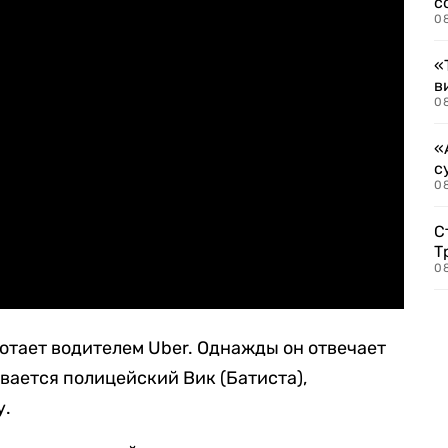
с
0
«
в
0
«
с
08
С
Т
08
отает водителем Uber. Однажды он отвечает
вается полицейский Вик (Батиста),
у.