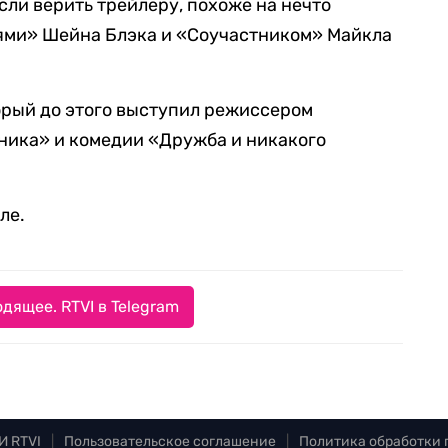
если верить трейлеру, похоже на нечто
ями» Шейна Блэка и «Соучастником» Майкла
орый до этого выступил режиссером
ника» и комедии «Дружба и никакого
ле.
дящее. RTVI в Telegram
И RTVI
|
Пользовательское соглашение
|
Политика обработки