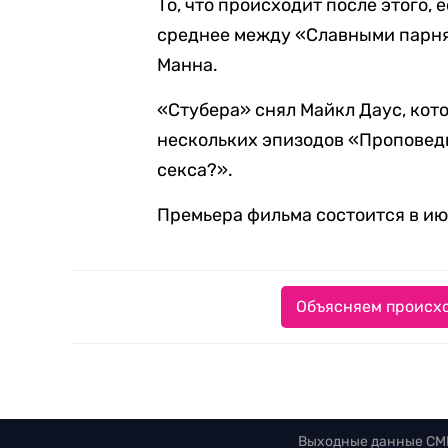
То, что происходит после этого, 
среднее между «Славными парн
Манна.
«Стубера» снял Майкл Даус, кот
нескольких эпизодов «Проповед
секса?».
Премьера фильма состоится в ию
Объясняем происхо
Выходные данные СМ