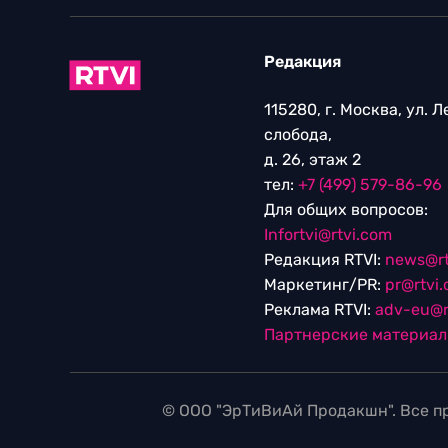
Редакция
115280, г. Москва, ул. 
слобода,
д. 26, этаж 2
тел:
+7 (499) 579-86-96
Для общих вопросов:
Infortvi@rtvi.com
Редакция RTVI:
news@rt
Маркетинг/PR:
pr@rtvi
Реклама RTVI:
adv-eu@r
Партнерские материа
© ООО "ЭрТиВиАй Продакшн". Все пр