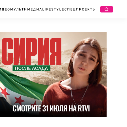
ИДЕО
МУЛЬТИМЕДИА
LIFESTYLE
СПЕЦПРОЕКТЫ