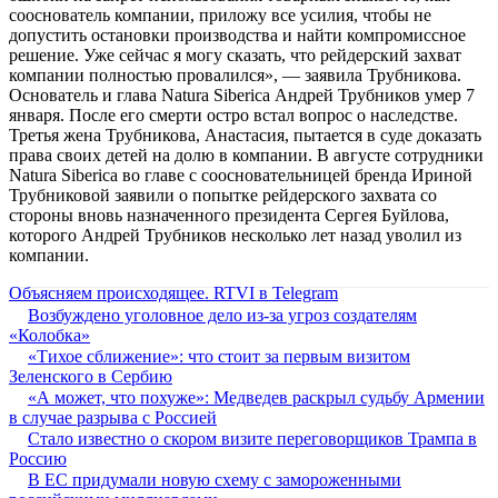
сооснователь компании, приложу все усилия, чтобы не
допустить остановки производства и найти компромиссное
решение. Уже сейчас я могу сказать, что рейдерский захват
компании полностью провалился», — заявила Трубникова.
Основатель и глава Natura Siberica Андрей Трубников умер 7
января. После его смерти остро встал вопрос о наследстве.
Третья жена Трубникова, Анастасия, пытается в суде доказать
права своих детей на долю в компании. В августе сотрудники
Natura Siberica во главе с соосновательницей бренда Ириной
Трубниковой заявили о попытке рейдерского захвата со
стороны вновь назначенного президента Сергея Буйлова,
которого Андрей Трубников несколько лет назад уволил из
компании.
Объясняем происходящее. RTVI в Telegram
Возбуждено уголовное дело из-за угроз создателям
«Колобка»
«Тихое сближение»: что стоит за первым визитом
Зеленского в Сербию
«А может, что похуже»: Медведев раскрыл судьбу Армении
в случае разрыва с Россией
Стало известно о скором визите переговорщиков Трампа в
Россию
В ЕС придумали новую схему с замороженными