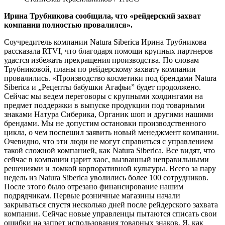
Ирина Трубникова сообщила, что «рейдерский захват
компании полностью провалился».
Соучредитель компании Natura Siberica Ирина Трубникова
рассказала RTVI, что благодаря помощи крупных партнеров
удастся избежать прекращения производства. По словам
Трубниковой, планы по рейдерскому захвату компании
провалились. «Производство косметики под брендами Natura
Siberica и „Рецепты бабушки Агафьи” будет продолжено.
Сейчас мы ведем переговоры с крупными холдингами на
предмет поддержки в выпуске продукции под товарными
знаками Натура Сиберика, Органик шоп и другими нашими
брендами. Мы не допустим остановки производственного
цикла, о чем поспешил заявить новый менеджмент компании.
Очевидно, что эти люди не могут справиться с управлением
такой сложной компанией, как Natura Siberica. Все видят, что
сейчас в компании царит хаос, вызванный неправильными
решениями и ломкой корпоративной культуры. Всего за пару
недель из Natura Siberica уволились более 100 сотрудников.
После этого было отрезано финансирование нашим
подрядчикам. Первые розничные магазины начали
закрываться спустя несколько дней после рейдерского захвата
компании. Сейчас новые управленцы пытаются списать свои
ошибки на запрет использования товарных знаков. Я, как