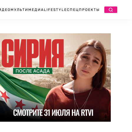
ИДЕО
МУЛЬТИМЕДИА
LIFESTYLE
СПЕЦПРОЕКТЫ