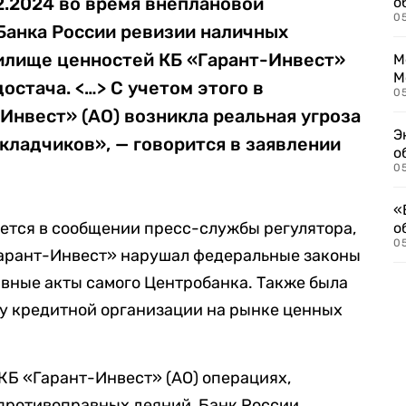
2.2024 во время внеплановой
о
0
Банка России ревизии наличных
илище ценностей КБ «Гарант-Инвест»
М
М
остача. <…> С учетом этого в
05
Инвест» (АО) возникла реальная угроза
Э
кладчиков», — говорится в заявлении
о
05
«
ается в сообщении пресс-службы регулятора,
о
05
«Гарант-Инвест» нарушал федеральные законы
тивные акты самого Центробанка. Также была
ту кредитной организации на рынке ценных
Б «Гарант-Инвест» (АО) операциях,
ротивоправных деяний, Банк России