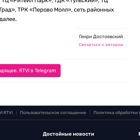
 ТЦ «Ритейл Парк», ТДК «Тульский», ТЦ
рад», ТРК «Перово Молл», сеть районных
далее.
Генри Достоевский
Связаться с автором
дящее. RTVI в Telegram
И RTVI
|
Пользовательское соглашение
|
Политика обработки
Достойные новости