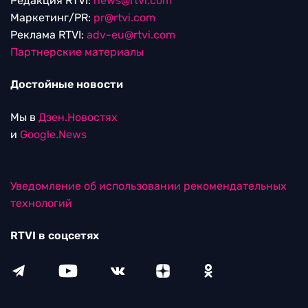
Редакция RTVI:
news@rtvi.com
Маркетинг/PR:
pr@rtvi.com
Реклама RTVI:
adv-eu@rtvi.com
Партнерские материалы
Достойные новости
Мы в
Дзен.Новостях
и
Google.News
Уведомление об использовании рекомендательных
технологий
RTVI в соцсетях