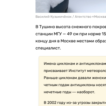
Василий Кузьмичёнок / Агентство «Москв
В Тушино высота снежного покрова
станции МГУ — 49 см при норме 1
концу дня в Москве местами обра
специалист.
Имена циклонам и антициклонам,
присваивает Институт метеороло
Раньше циклонам давали женские
четным годам антициклоны носят
нечетные годы ― наоборот.
В 2002 году из-за угрозы закры