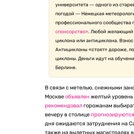
университета ― одного из старе
погодой ― Немецкая метеоролог
профессионального сообщества
спонсорство»
. Любой желающий 
циклона или антициклона. Взнос
Антициклоны «стоят» дороже, по
циклоны. Деньги идут на обучен
Берлине.
В связи с метелью, снежными зано
Москве
объявлен
желтый уровень 
рекомендовал
горожанам выбират
вечеру в столице
прогнозируютс
дня ожидаются затруднения на Са
также на вылетных магистралях в