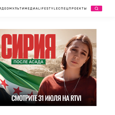
ИДЕО
МУЛЬТИМЕДИА
LIFESTYLE
СПЕЦПРОЕКТЫ