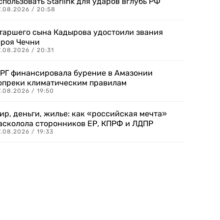
спользовать Starlink для ударов вглубь РФ
7.08.2026 / 20:58
таршего сына Кадырова удостоили звания
ероя Чечни
.08.2026 / 20:31
РГ финансировала бурение в Амазонии
опреки климатическим правилам
.08.2026 / 19:50
ир, деньги, жилье: как «российская мечта»
асколола сторонников ЕР, КПРФ и ЛДПР
.08.2026 / 19:33