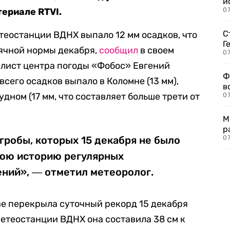
и
ериале RTVI.
0
С
етеостанции ВДНХ выпало 12 мм осадков, что
Г
сячной нормы декабря,
сообщил
в своем
07
лист центра погоды «Фобос» Евгений
Ф
сего осадков выпало в Коломне (13 мм),
в
дном (17 мм, что составляет больше трети от
07
М
р
гробы, которых 15 декабря не было
07
нюю историю регулярных
ний», ― отметил метеоролог.
ве перекрыла суточный рекорд 15 декабря
метеостанции ВДНХ она составила 38 см к