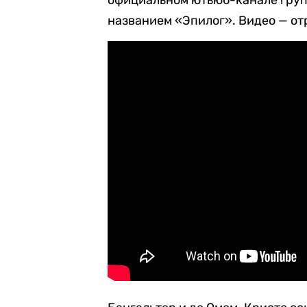
официальном ютьюб-канале груп
названием «Эпилог». Видео — от