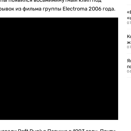
пы появился восьмиминутный клип под
рывок из фильма группы Electroma 2006 года.
«
«
07
К
ж
0
Я
п
0