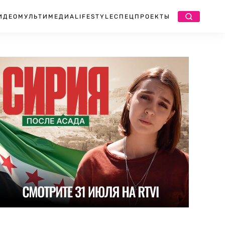
ИДЕО
МУЛЬТИМЕДИА
LIFESTYLE
СПЕЦПРОЕКТЫ