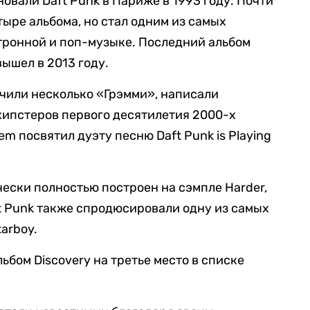
овали Daft Punk в Париже в 1993 году. Почти
етыре альбома, но стал одним из самых
тронной и поп-музыке. Последний альбом
ышел в 2013 году.
чили несколько «Грэмми», написали
 хипстеров первого десятилетия 2000-х
 посвятил дуэту песню Daft Punk is Playing
чески полностью построен на сэмпле Harder,
Daft Punk также спродюсировали одну из самых
arboy.
льбом Discovery на третье место в списке