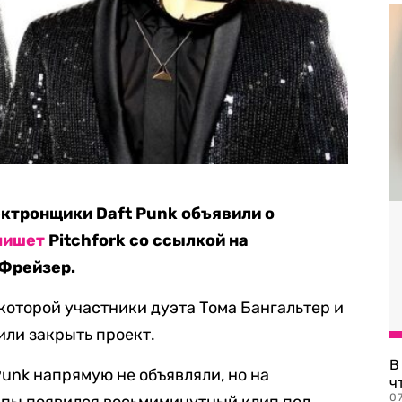
ктронщики Daft Punk объявили о
пишет
Pitchfork со ссылкой на
 Фрейзер.
которой участники дуэта Тома Бангальтер и
ли закрыть проект.
В
Punk напрямую не объявляли, но на
ч
07