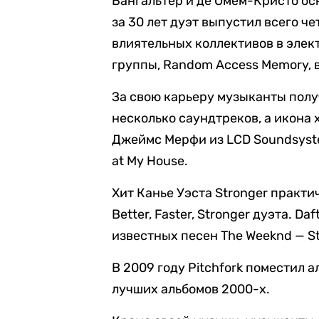
Бангальтер и де Омем-Кристо осн
за 30 лет дуэт выпустил всего ч
влиятельных коллективов в элек
группы, Random Access Memory, в
За свою карьеру музыканты полу
несколько саундтреков, а икона
Джеймс Мерфи из LCD Soundsystem
at My House.
Хит Канье Уэста Stronger практи
Better, Faster, Stronger дуэта. 
известных песен The Weeknd — St
В 2009 году Pitchfork поместил а
лучших альбомов 2000-х.