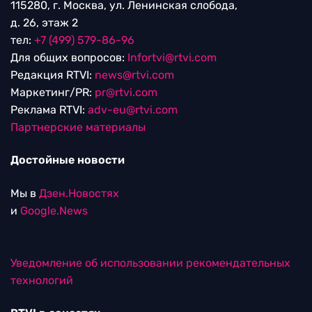
115280, г. Москва, ул. Ленинская слобода,
д. 26, этаж 2
тел:
+7 (499) 579-86-96
Для общих вопросов:
Infortvi@rtvi.com
Редакция RTVI:
news@rtvi.com
Маркетинг/PR:
pr@rtvi.com
Реклама RTVI:
adv-eu@rtvi.com
Партнерские материалы
Достойные новости
Мы в
Дзен.Новостях
и
Google.News
Уведомление об использовании рекомендательных
технологий