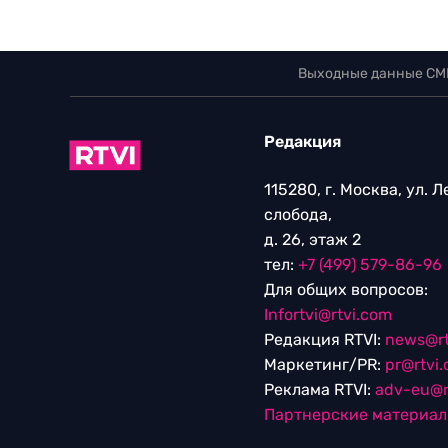
Выходные данные СМ
Редакция
115280, г. Москва, ул. 
слобода,
д. 26, этаж 2
тел:
+7 (499) 579-86-96
Для общих вопросов:
Infortvi@rtvi.com
Редакция RTVI:
news@rt
Маркетинг/PR:
pr@rtvi
Реклама RTVI:
adv-eu@r
Партнерские материа