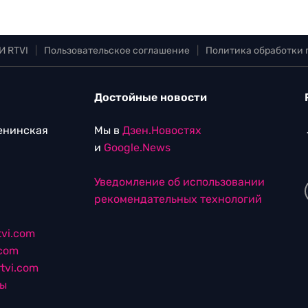
И RTVI
|
Пользовательское соглашение
|
Политика обработки
Достойные новости
Ленинская
Мы в
Дзен.Новостях
и
Google.News
Уведомление об использовании
рекомендательных технологий
vi.com
.com
tvi.com
лы