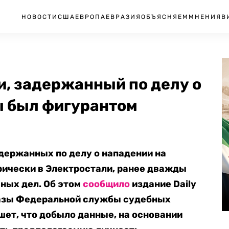
НОВОСТИ
США
ЕВРОПА
ЕВРАЗИЯ
ОБЪЯСНЯЕМ
МНЕНИЯ
В
ми, задержанный по делу о
ы был фигурантом
адержанных по делу о нападении на
прически в Электростали, ранее дважды
ных дел. Об этом
сообщило
издание Daily
базы Федеральной службы судебных
шет, что добыло данные, на основании