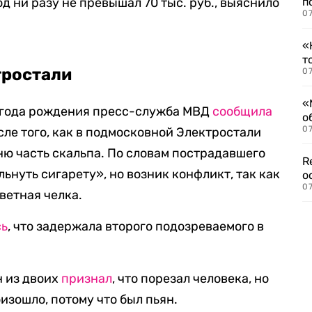
д ни разу не превышал 70 тыс. руб., выяснило
п
07
«
т
тростали
07
«
 года рождения пресс-служба МВД
сообщила
о
07
сле того, как в подмосковной Электростали
ю часть скальпа. По словам пострадавшего
R
льнуть сигарету», но возник конфликт, так как
о
07
ветная челка.
сь
, что задержала второго подозреваемого в
н из двоих
признал
, что порезал человека, но
оизошло, потому что был пьян.