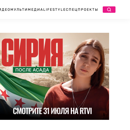
ИДЕО
МУЛЬТИМЕДИА
LIFESTYLE
СПЕЦПРОЕКТЫ