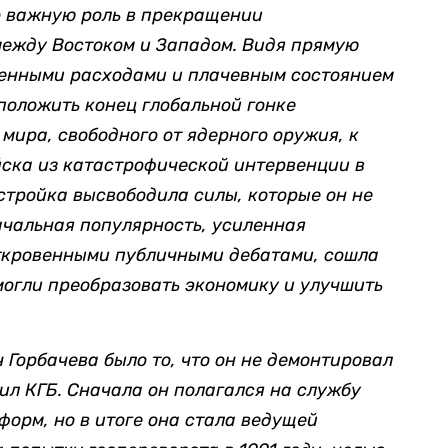
о важную роль в прекращении
ежду Востоком и Западом. Видя прямую
оенными расходами и плачевным состоянием
положить конец глобальной гонке
мира, свободного от ядерного оружия, к
йска из катастрофической интервенции в
стройка высвободила силы, которые он не
ачальная популярность, усиленная
ткровенными публичными дебатами, сошла
могли преобразовать экономику и улучшить
 Горбачева было то, что он не демонтировал
тил КГБ. Сначала он полагался на службу
орм, но в итоге она стала ведущей