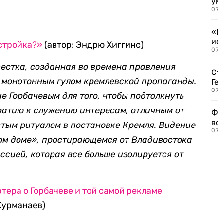
у
07
«
и
естройка?»
(автор: Эндрю Хиггинс)
0
естка, созданная во времена правления
С
ь монотонным гулом кремлевской пропаганды.
Г
07
е Горбачевым для того, чтобы подтолкнуть
атию к служению интересам, отличным от
Ф
в
стым ритуалом в постановке Кремля. Видение
07
ом доме», простирающемся от Владивостока
ссией, которая все больше изолируется от
ера о Горбачеве и той самой рекламе
Курманаев)