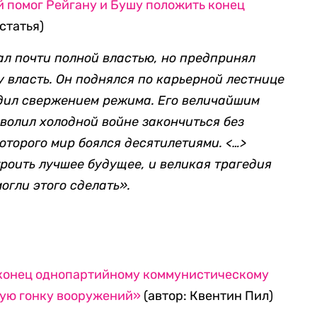
 помог Рейгану и Бушу положить конец
статья)
ал почти полной властью, но предпринял
 власть. Он поднялся по карьерной лестнице
одил свержением режима. Его величайшим
зволил холодной войне закончиться без
оторого мир боялся десятилетиями. <…>
роить лучшее будущее, и великая трагедия
могли этого сделать».
конец однопартийному коммунистическому
ную гонку вооружений»
(автор: Квентин Пил)