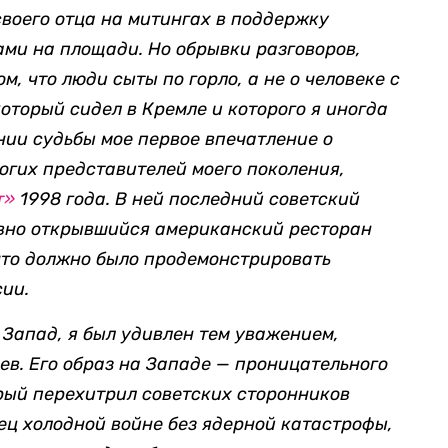
своего отца на митингах в поддержку
ами на площади. Но обрывки разговоров,
ом, что люди сыты по горло, а не о человеке с
оторый сидел в Кремле и которого я иногда
онии судьбы мое первое впечатление о
ногих представителей моего поколения,
т»
1998 года. В ней последний советский
авно открывшийся американский ресторан
что должно было продемонстрировать
ии.
а Запад, я был удивлен тем уважением,
ев. Его образ на Западе
— проницательного
орый перехитрил советских сторонников
ец холодной войне без ядерной катастрофы,