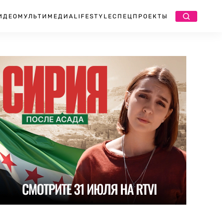
ИДЕО
МУЛЬТИМЕДИА
LIFESTYLE
СПЕЦПРОЕКТЫ