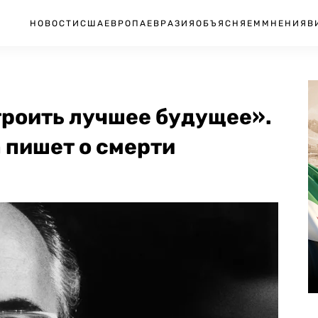
НОВОСТИ
США
ЕВРОПА
ЕВРАЗИЯ
ОБЪЯСНЯЕМ
МНЕНИЯ
В
троить лучшее будущее».
 пишет о смерти