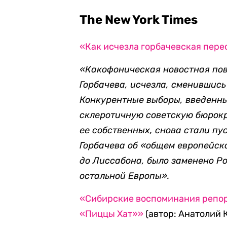
The New York Times
«Как исчезла горбачевская пер
«Какофоническая новостная пов
Горбачева, исчезла, сменившис
Конкурентные выборы, введенны
склеротичную советскую бюрокр
ее собственных, снова стали пу
Горбачева об «общем европейск
до Лиссабона, было заменено Ро
остальной Европы».
«Сибирские воспоминания репорт
«Пиццы Хат»»
(автор: Анатолий 