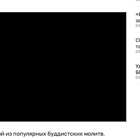
«
з
08
С
т
0
У
Б
0
ой из популярных буддистских молитв.