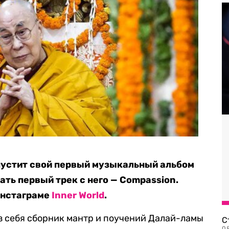
пустит свой первый музыкальный альбом
ать первый трек с него — Compassion.
инстаграме
Inner World
.
из себя сборник мантр и поучений Далай-ламы
С
08