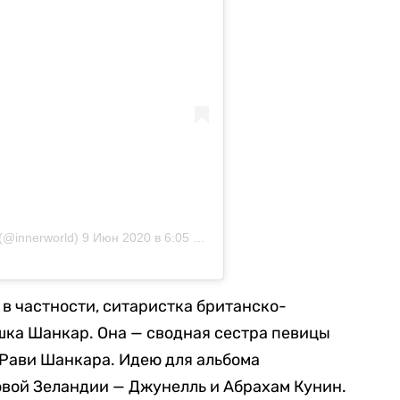
(@innerworld)
9 Июн 2020 в 6:05 PDT
, в частности, ситаристка британско-
ка Шанкар. Она — сводная сестра певицы
 Рави Шанкара. Идею для альбома
овой Зеландии — Джунелль и Абрахам Кунин.