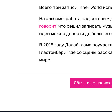
Всего при записи Inner World ис
На альбоме, работа над которым д
говорит
, что решил записать му
идеи можно донести до большего
В 2015 году Далай-лама поучаст
Гластонбери, где со сцены расс
мире.
Объясняем происхо