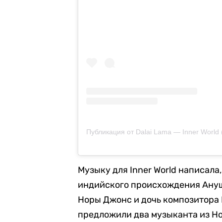
Публикация от Dalai Lama — Inner World 
Музыку для Inner World написала
индийского происхождения Ануш
Норы Джонс и дочь композитора
предложили два музыканта из Н