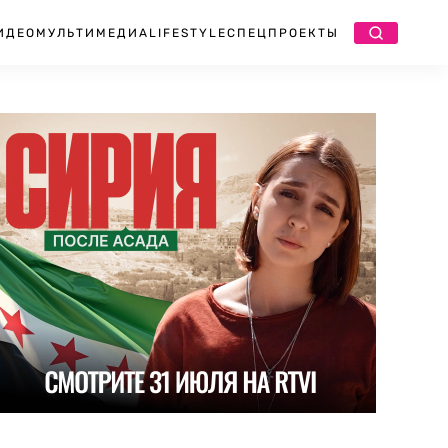
ИДЕО
МУЛЬТИМЕДИА
LIFESTYLE
СПЕЦПРОЕКТЫ