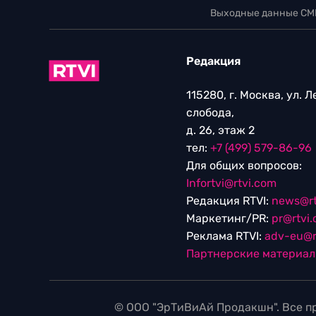
Выходные данные СМ
Редакция
115280, г. Москва, ул. 
слобода,
д. 26, этаж 2
тел:
+7 (499) 579-86-96
Для общих вопросов:
Infortvi@rtvi.com
Редакция RTVI:
news@rt
Маркетинг/PR:
pr@rtvi
Реклама RTVI:
adv-eu@r
Партнерские материа
© ООО "ЭрТиВиАй Продакшн". Все пр